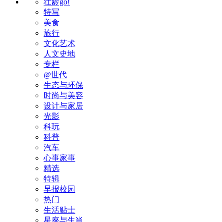
壮龄go!
特写
美食
旅行
文化艺术
人文史地
专栏
@世代
生态与环保
时尚与美容
设计与家居
光影
科玩
科普
汽车
心事家事
精选
特辑
早报校园
热门
生活贴士
星座与生肖