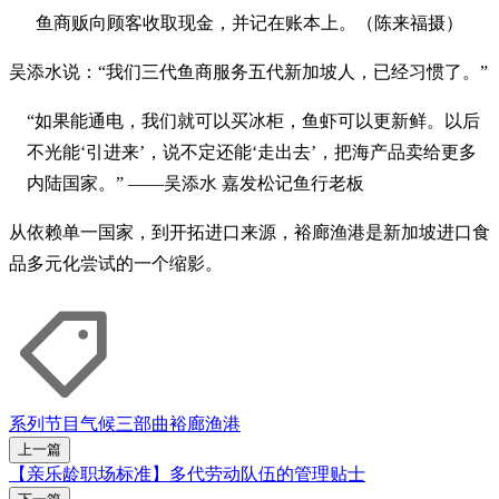
鱼商贩向顾客收取现金，并记在账本上。（陈来福摄）
吴添水说：“我们三代鱼商服务五代新加坡人，已经习惯了。”
“如果能通电，我们就可以买冰柜，鱼虾可以更新鲜。以后
不光能‘引进来’，说不定还能‘走出去’，把海产品卖给更多
内陆国家。” ——吴添水 嘉发松记鱼行老板
从依赖单一国家，到开拓进口来源，裕廊渔港是新加坡进口食
品多元化尝试的一个缩影。
系列节目
气候三部曲
裕廊渔港
上一篇
【亲乐龄职场标准】多代劳动队伍的管理贴士