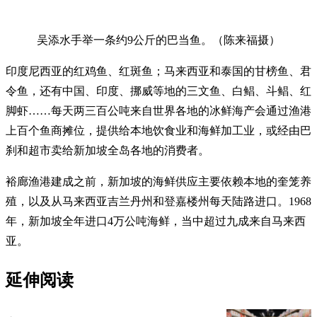
吴添水手举一条约9公斤的巴当鱼。（陈来福摄）
印度尼西亚的红鸡鱼、红斑鱼；马来西亚和泰国的甘榜鱼、君
令鱼，还有中国、印度、挪威等地的三文鱼、白鲳、斗鲳、红
脚虾……每天两三百公吨来自世界各地的冰鲜海产会通过渔港
上百个鱼商摊位，提供给本地饮食业和海鲜加工业，或经由巴
刹和超市卖给新加坡全岛各地的消费者。
裕廊渔港建成之前，新加坡的海鲜供应主要依赖本地的奎笼养
殖，以及从马来西亚吉兰丹州和登嘉楼州每天陆路进口。1968
年，新加坡全年进口4万公吨海鲜，当中超过九成来自马来西
亚。
延伸阅读