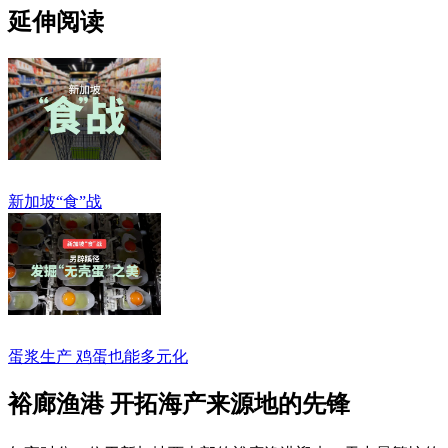
延伸阅读
新加坡“食”战
蛋浆生产 鸡蛋也能多元化
裕廊渔港 开拓海产来源地的先锋