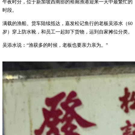
午夜时分，位于新加坡西南部的裕廊渔港迎来一天中最繁忙的
时段。
满载的渔船、货车陆续抵达，嘉发松记鱼行的老板吴添水（60
岁）穿上防水靴，和员工一起卸下货物，运到自家摊位分类。
吴添水说：“渔获多的时候，老板也要亲力亲为。”