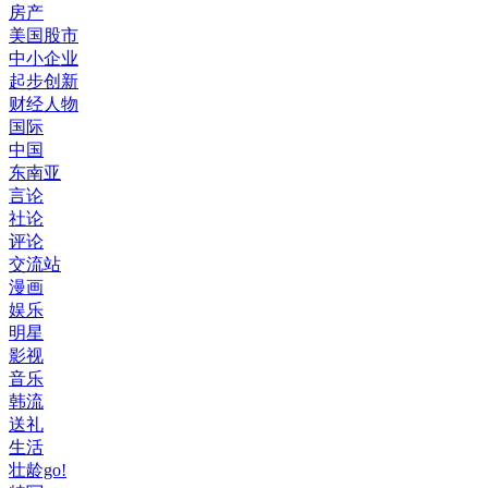
房产
美国股市
中小企业
起步创新
财经人物
国际
中国
东南亚
言论
社论
评论
交流站
漫画
娱乐
明星
影视
音乐
韩流
送礼
生活
壮龄go!