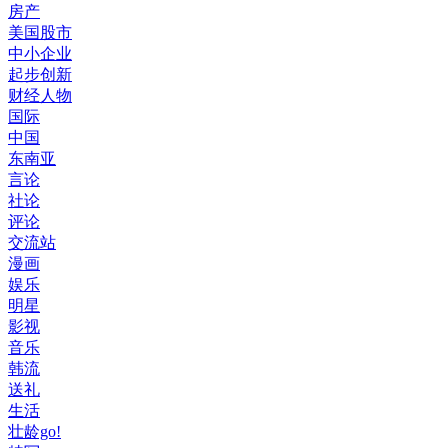
房产
美国股市
中小企业
起步创新
财经人物
国际
中国
东南亚
言论
社论
评论
交流站
漫画
娱乐
明星
影视
音乐
韩流
送礼
生活
壮龄go!