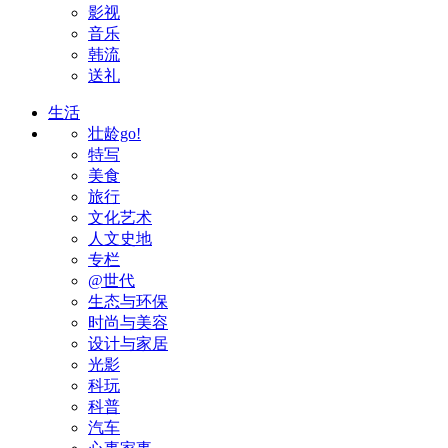
影视
音乐
韩流
送礼
生活
壮龄go!
特写
美食
旅行
文化艺术
人文史地
专栏
@世代
生态与环保
时尚与美容
设计与家居
光影
科玩
科普
汽车