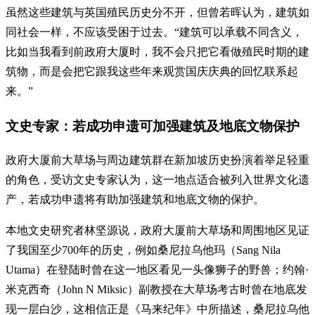
虽然这些建筑与英国殖民历史分不开，但曾若晖认为，建筑如
同社会一样，不应该受困于过去。“建筑可以承载不同含义，
比如当我看到前政府大厦时，我不会只把它看做殖民时期的建
筑物，而是会把它跟我这些年来观赏国庆庆典的回忆联系起
来。”
文史专家：若成功申遗可加强建筑及地底文物保护
政府大厦前大草场与周边建筑群在新加坡历史扮演着举足轻重
的角色，受访文史专家认为，这一地点适合被列入世界文化遗
产，若成功申遗将有助加强建筑和地底文物的保护。
本地文史研究者林坚源说，政府大厦前大草场和周围地区见证
了我国至少700年的历史，例如桑尼拉乌他玛（Sang Nila
Utama）在登陆时曾在这一地区看见一头像狮子的野兽；约翰·
米克西奇（John N Miksic）副教授在大草场考古时曾在地底发
现一层白沙，这相信正是《马来纪年》中所描述，桑尼拉乌他