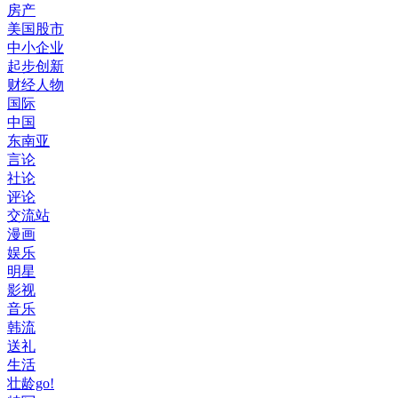
房产
美国股市
中小企业
起步创新
财经人物
国际
中国
东南亚
言论
社论
评论
交流站
漫画
娱乐
明星
影视
音乐
韩流
送礼
生活
壮龄go!