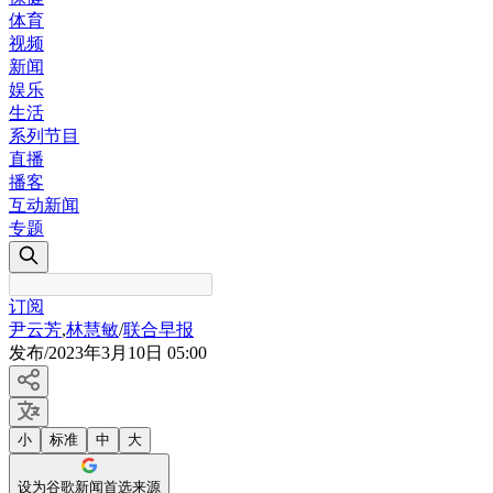
体育
视频
新闻
娱乐
生活
系列节目
直播
播客
互动新闻
专题
订阅
尹云芳
,
林慧敏
/
联合早报
发布
/
2023年3月10日 05:00
小
标准
中
大
设为谷歌新闻首选来源