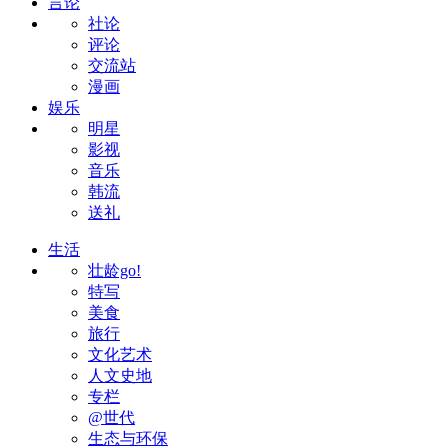
言论
社论
评论
交流站
漫画
娱乐
明星
影视
音乐
韩流
送礼
生活
壮龄go!
特写
美食
旅行
文化艺术
人文史地
专栏
@世代
生态与环保