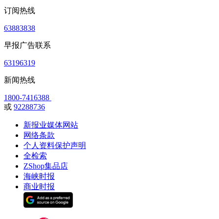
订阅热线
63883838
早报广告联系
63196319
新闻热线
1800-7416388
或
92288736
新报业媒体网站
网络条款
个人资料保护声明
全检索
ZShop集品店
海峡时报
商业时报