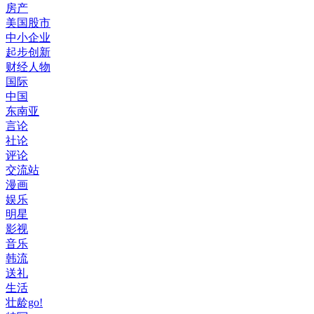
房产
美国股市
中小企业
起步创新
财经人物
国际
中国
东南亚
言论
社论
评论
交流站
漫画
娱乐
明星
影视
音乐
韩流
送礼
生活
壮龄go!