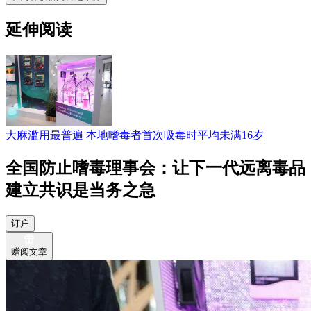
延伸阅读
大麻滥用最普遍 本地嗜毒者首次吸毒时平均未满16岁
全国防止嗜毒理事会：让下一代远离毒品
建立共识是当务之急
订户
赠阅文章