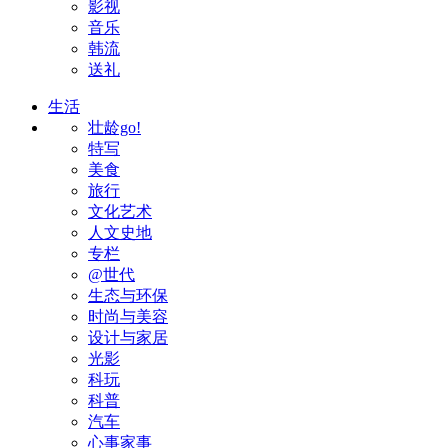
影视
音乐
韩流
送礼
生活
壮龄go!
特写
美食
旅行
文化艺术
人文史地
专栏
@世代
生态与环保
时尚与美容
设计与家居
光影
科玩
科普
汽车
心事家事