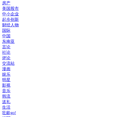
房产
美国股市
中小企业
起步创新
财经人物
国际
中国
东南亚
言论
社论
评论
交流站
漫画
娱乐
明星
影视
音乐
韩流
送礼
生活
壮龄go!