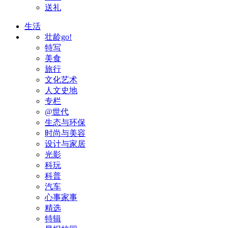
送礼
生活
壮龄go!
特写
美食
旅行
文化艺术
人文史地
专栏
@世代
生态与环保
时尚与美容
设计与家居
光影
科玩
科普
汽车
心事家事
精选
特辑