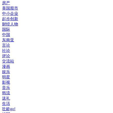
房产
美国股市
中小企业
起步创新
财经人物
国际
中国
东南亚
言论
社论
评论
交流站
漫画
娱乐
明星
影视
音乐
韩流
送礼
生活
壮龄go!