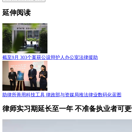
延伸阅读
截至9月 303个案获公设辩护人办公室法律援助
助律所善用科技工具 律政部与资媒局推法律业数码化蓝图
律师实习期延长至一年 不准备执业者可