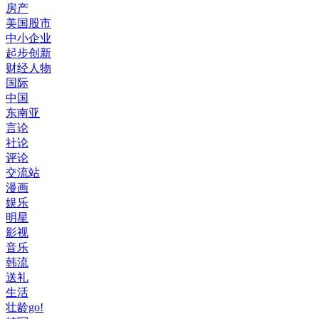
房产
美国股市
中小企业
起步创新
财经人物
国际
中国
东南亚
言论
社论
评论
交流站
漫画
娱乐
明星
影视
音乐
韩流
送礼
生活
壮龄go!