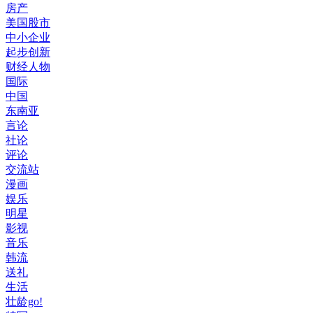
房产
美国股市
中小企业
起步创新
财经人物
国际
中国
东南亚
言论
社论
评论
交流站
漫画
娱乐
明星
影视
音乐
韩流
送礼
生活
壮龄go!