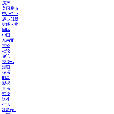
房产
美国股市
中小企业
起步创新
财经人物
国际
中国
东南亚
言论
社论
评论
交流站
漫画
娱乐
明星
影视
音乐
韩流
送礼
生活
壮龄go!