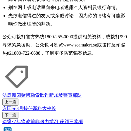
别在网上或电话里向来电者透露个人资料及银行详情。
先致电信得过的友人或亲戚讨论，因为你的情绪有可能影
响你做出理智的判断。
公众可拨打警方热线1800-255-0000提供相关资料，或拨打999
寻求紧急援助。公众也可浏览
www.scamalert.sg
或拨打反诈骗
热线1800-722-6688，了解更多防范骗案信息。
法庭新闻
赌博
勒索
欺诈
新加坡警察部队
上一篇
方国光8月接任新科大校长
下一篇
边缘少年痛改前非努力学习 获颁三奖项