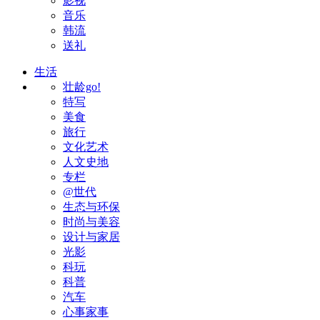
影视
音乐
韩流
送礼
生活
壮龄go!
特写
美食
旅行
文化艺术
人文史地
专栏
@世代
生态与环保
时尚与美容
设计与家居
光影
科玩
科普
汽车
心事家事