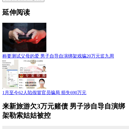
延伸阅读
称要测试父母的爱 男子自导自演绑架戏骗20万元监九周
1月至今62人陷假冒官员骗局 损失690万元
来新旅游欠3万元赌债 男子涉自导自演绑
架勒索姑姑被控