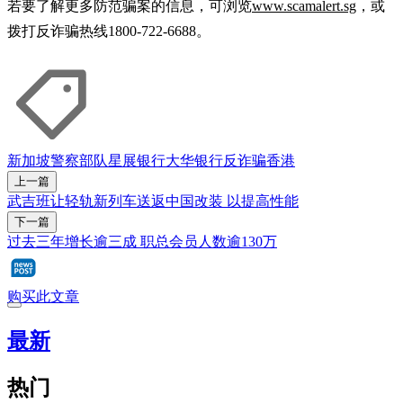
若要了解更多防范骗案的信息，可浏览
www.scamalert.sg
，或
拨打反诈骗热线1800-722-6688。
新加坡警察部队
星展银行
大华银行
反诈骗
香港
上一篇
武吉班让轻轨新列车送返中国改装 以提高性能
下一篇
过去三年增长逾三成 职总会员人数逾130万
购买此文章
最新
热门