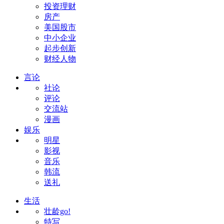
投资理财
房产
美国股市
中小企业
起步创新
财经人物
言论
社论
评论
交流站
漫画
娱乐
明星
影视
音乐
韩流
送礼
生活
壮龄go!
特写