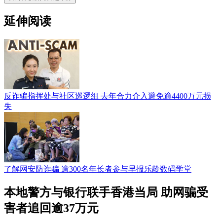
延伸阅读
反诈骗指挥处与社区巡逻组 去年合力介入避免逾4400万元损
失
了解网安防诈骗 逾300名年长者参与早报乐龄数码学堂
本地警方与银行联手香港当局 助网骗受
害者追回逾37万元