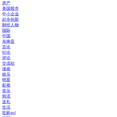
房产
美国股市
中小企业
起步创新
财经人物
国际
中国
东南亚
言论
社论
评论
交流站
漫画
娱乐
明星
影视
音乐
韩流
送礼
生活
壮龄go!