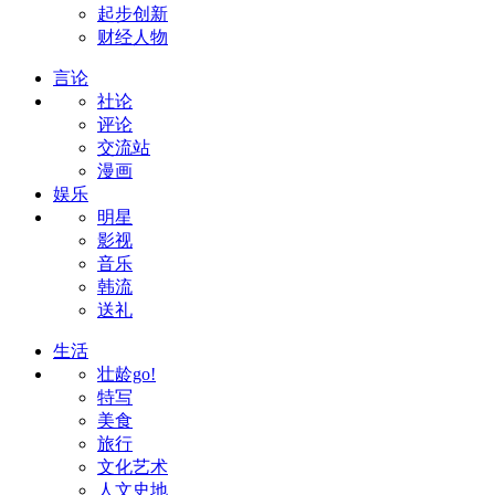
起步创新
财经人物
言论
社论
评论
交流站
漫画
娱乐
明星
影视
音乐
韩流
送礼
生活
壮龄go!
特写
美食
旅行
文化艺术
人文史地