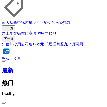
南大
烟霾
空气质量
空气污染
空气污染指数
上一篇
爱上华文街舞比赛 华侨中学摘冠
下一篇
失信和挪用公司逾17万元 总经理判监九个月两周
购买此文章
最新
热门
Loading...