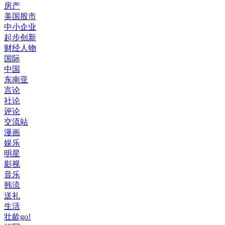
房产
美国股市
中小企业
起步创新
财经人物
国际
中国
东南亚
言论
社论
评论
交流站
漫画
娱乐
明星
影视
音乐
韩流
送礼
生活
壮龄go!