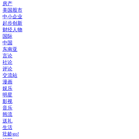
房产
美国股市
中小企业
起步创新
财经人物
国际
中国
东南亚
言论
社论
评论
交流站
漫画
娱乐
明星
影视
音乐
韩流
送礼
生活
壮龄go!