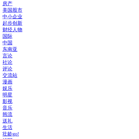
房产
美国股市
中小企业
起步创新
财经人物
国际
中国
东南亚
言论
社论
评论
交流站
漫画
娱乐
明星
影视
音乐
韩流
送礼
生活
壮龄go!