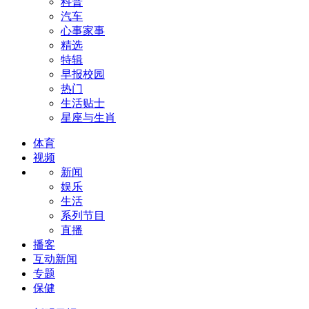
科普
汽车
心事家事
精选
特辑
早报校园
热门
生活贴士
星座与生肖
体育
视频
新闻
娱乐
生活
系列节目
直播
播客
互动新闻
专题
保健