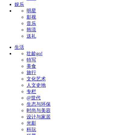
娱乐
明星
影视
音乐
韩流
送礼
生活
壮龄go!
特写
美食
旅行
文化艺术
人文史地
专栏
@世代
生态与环保
时尚与美容
设计与家居
光影
科玩