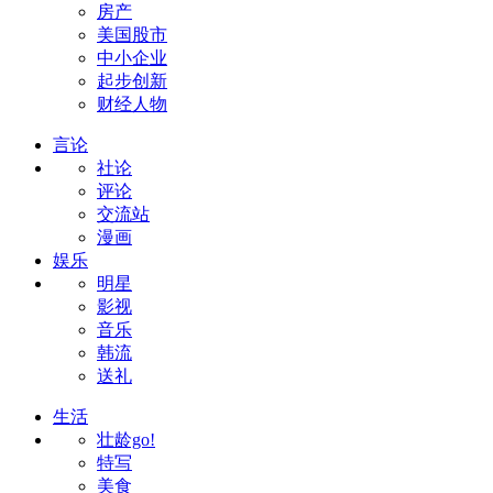
房产
美国股市
中小企业
起步创新
财经人物
言论
社论
评论
交流站
漫画
娱乐
明星
影视
音乐
韩流
送礼
生活
壮龄go!
特写
美食