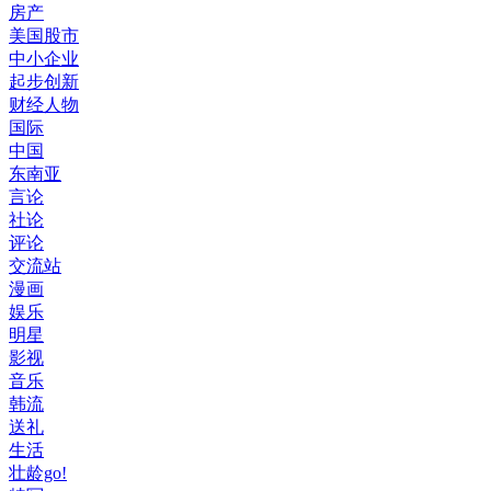
房产
美国股市
中小企业
起步创新
财经人物
国际
中国
东南亚
言论
社论
评论
交流站
漫画
娱乐
明星
影视
音乐
韩流
送礼
生活
壮龄go!