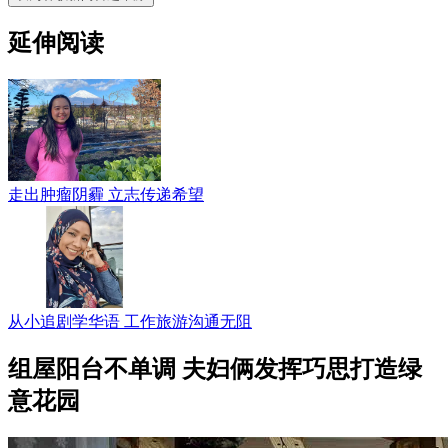
延伸阅读
走出肿瘤阴霾 立志传递希望
从小追剧学华语 工作旅游沟通无阻
组屋阳台不单调 夫妇俩发挥巧思打造绿
意花园