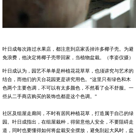
叶日成每次路过水果店，都注意到店家丢掉许多椰子壳。为避
免浪费，他决定将椰子壳带回家，当植物盆栽。（李姿仪摄）
叶日成认为，园艺不单单是种植花花草草，也须讲究与艺术的
结合，而他们的天台花园更是讲究用色。“这里只有绿色和木
色两个主要色调，不可以有太多颜色，不然看了会不舒服。一
些从二手商店购买的装饰也都是这个色调。”
社区及组屋走廊间，不时有居民种植花草，打造属于自己的绿
园。叶日成指出，在组屋栽种，得留意他人安全，不要阻碍走
道，同时也要懂得如何将盆栽安全摆放，避免刮起大风时，盆