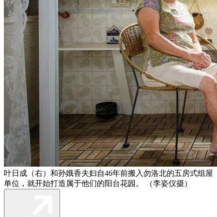
叶日成（右）和孙娥香夫妇自46年前搬入勿洛北的五房式组屋
单位，就开始打造属于他们的阳台花园。 （李姿仪摄）