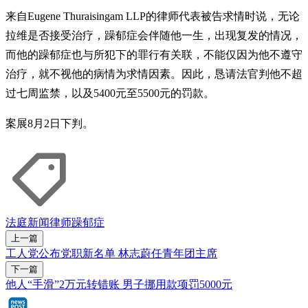
来自Eugene Thuraisingam LLP的律师代表被告求情时说，无论
拉维是否接受治疗，躁郁症会伴随他一生，出现复发的情况，
而他的躁郁症也与所犯下的罪行有关联，不能仅因为他不遵守
治疗，就不视他的病情为求情因素。因此，恳请法官判他不超
过七周监禁，以及5400元至5500元的罚款。
案展8月2日下判。
法庭新闻
律师
躁郁症
上一篇
工人党公布党职新名单 林志蔚任青年团主席
下一篇
他人“手滑”2万元转错账 男子挪用款项罚5000元