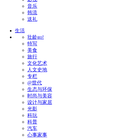
音乐
韩流
送礼
生活
壮龄go!
特写
美食
旅行
文化艺术
人文史地
专栏
@世代
生态与环保
时尚与美容
设计与家居
光影
科玩
科普
汽车
心事家事