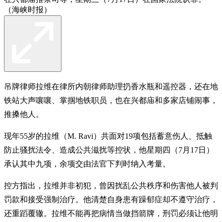
（海峡时报）
吊牌律师拉维在律所内朝律师助理扔香水瓶和遥控器，还在地
铁站大声嚷嚷、掌掴地铁职员，也在兴都庙和多家店铺闹事，
推搡他人。
现年55岁的拉维（M. Ravi）共面对19项包括蓄意伤人、抵触
防止骚扰法令、造成公共滋扰等控状，他星期四（7月17日）
承认其中九项，余项交由法官下判时纳入考量。
控方指出，拉维并非初犯，曾因扰乱公共秩序和伤害他人被判
罚款和接受强制治疗。他清楚自身患有躁郁症却不遵守治疗，
还重蹈覆辙。拉维不能再把病情当做挡箭牌，刑罚必须让他明