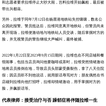
和志愿者要求拉维停止大吵大闹，岂料拉维开始飙粗，最后被
带出兴都庙。
另外，拉维于同年7月12日在杨厝港地铁站失控嚷嚷，数名公
众因此报警。警员抵达后，拉维同意离开地铁站，但警员尚未
离开现场，拉维便激动地与地铁站人员交谈，随后掌掴对方的
脸，并无视警员的警告继续大声喊叫，最终被捕。
2022年1月22日至2023年9月15日期间，拉维也在不同店铺和餐
馆闹事，包括当店员询问他要咖啡或茶时，拉维突然情绪激动
地将店员推倒在地，导致店员头部蒙受撕裂伤，拿了八天住院
假；因店员听不到他说话，就用脏话辱骂对方；朋友偶然在书
店碰到拉维向他打招呼，拉维却情绪激动，用手掌掴对方的
脸，并飙脏话等。
代表律师：接受治疗与否 躁郁症将伴随拉维一生