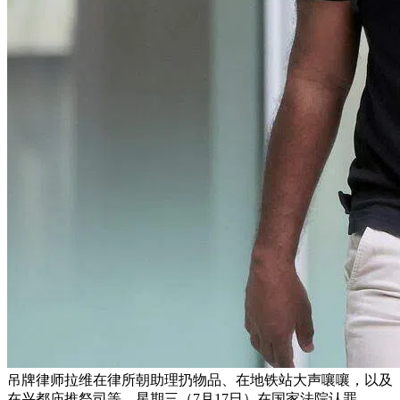
吊牌律师拉维在律所朝助理扔物品、在地铁站大声嚷嚷，以及
在兴都庙推祭司等，星期三（7月17日）在国家法院认罪。