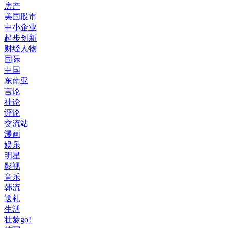
房产
美国股市
中小企业
起步创新
财经人物
国际
中国
东南亚
言论
社论
评论
交流站
漫画
娱乐
明星
影视
音乐
韩流
送礼
生活
壮龄go!