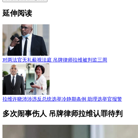
延伸阅读
对两法官无礼藐视法庭 吊牌律师拉维被判监三周
拉维许晓沛涉违反总统选举冷静期条例 助理选举官报警
多次闹事伤人 吊牌律师拉维认罪待判