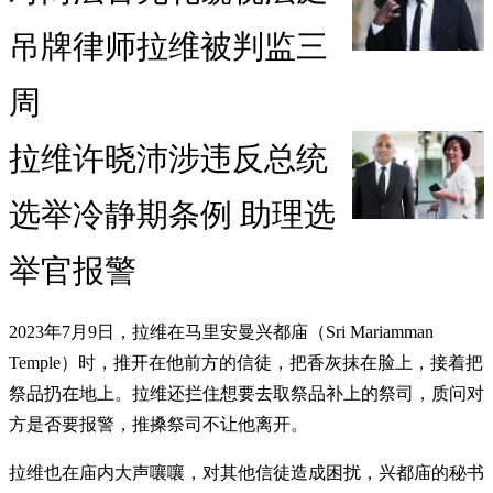
吊牌律师拉维被判监三
周
拉维许晓沛涉违反总统
选举冷静期条例 助理选
举官报警
2023年7月9日，拉维在马里安曼兴都庙（Sri Mariamman
Temple）时，推开在他前方的信徒，把香灰抹在脸上，接着把
祭品扔在地上。拉维还拦住想要去取祭品补上的祭司，质问对
方是否要报警，推搡祭司不让他离开。
拉维也在庙内大声嚷嚷，对其他信徒造成困扰，兴都庙的秘书