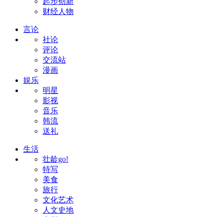
起步创新
财经人物
言论
社论
评论
交流站
漫画
娱乐
明星
影视
音乐
韩流
送礼
生活
壮龄go!
特写
美食
旅行
文化艺术
人文史地