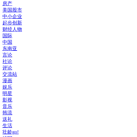
房产
美国股市
中小企业
起步创新
财经人物
国际
中国
东南亚
言论
社论
评论
交流站
漫画
娱乐
明星
影视
音乐
韩流
送礼
生活
壮龄go!