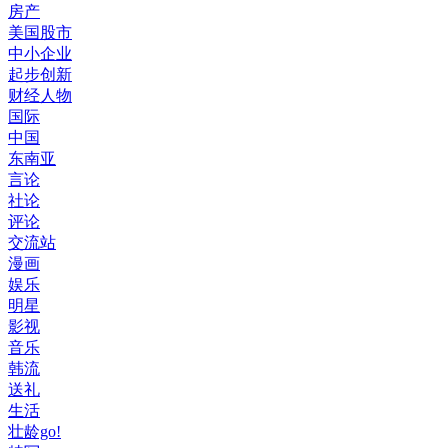
房产
美国股市
中小企业
起步创新
财经人物
国际
中国
东南亚
言论
社论
评论
交流站
漫画
娱乐
明星
影视
音乐
韩流
送礼
生活
壮龄go!