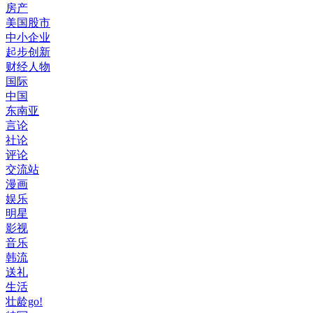
房产
美国股市
中小企业
起步创新
财经人物
国际
中国
东南亚
言论
社论
评论
交流站
漫画
娱乐
明星
影视
音乐
韩流
送礼
生活
壮龄go!