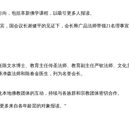
方向，包括革新佛学课程，以吸引更多人报读。
会主宾，国会议长谢健平的见证下，会长释广品法师带领21名理
任陈文水博士、教育主任传圣法师、教育副主任严钦法师、文化
释净森法师和陈春金医生，列为名誉会长。
化本地佛教团体的互动，持续与各族群和宗教团体密切合作。
更多来自各年龄层的对象报读。”