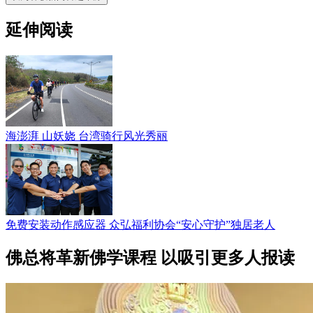
延伸阅读
海澎湃 山妖娆 台湾骑行风光秀丽
免费安装动作感应器 众弘福利协会“安心守护”独居老人
佛总将革新佛学课程 以吸引更多人报读