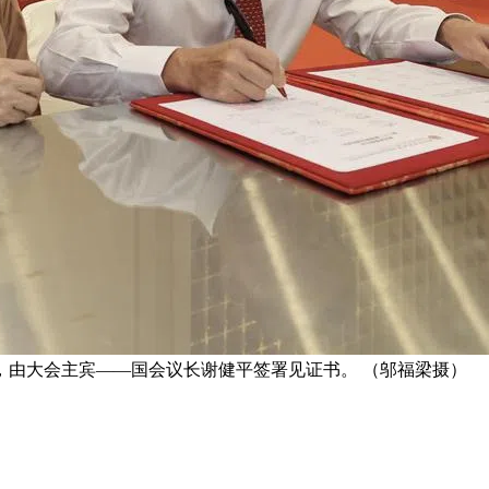
，由大会主宾——国会议长谢健平签署见证书。 （邬福梁摄）