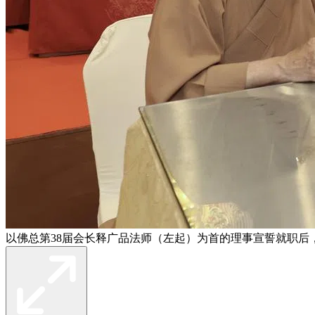
以佛总第38届会长释广品法师（左起）为首的理事宣誓就职后