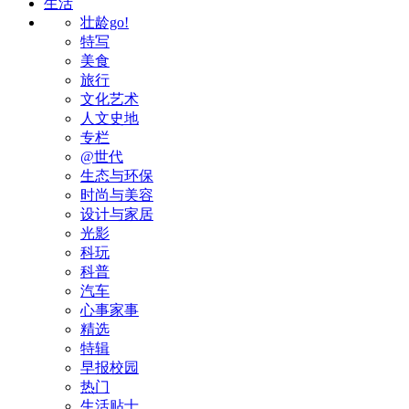
生活
壮龄go!
特写
美食
旅行
文化艺术
人文史地
专栏
@世代
生态与环保
时尚与美容
设计与家居
光影
科玩
科普
汽车
心事家事
精选
特辑
早报校园
热门
生活贴士