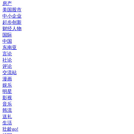
房产
美国股市
中小企业
起步创新
财经人物
国际
中国
东南亚
言论
社论
评论
交流站
漫画
娱乐
明星
影视
音乐
韩流
送礼
生活
壮龄go!