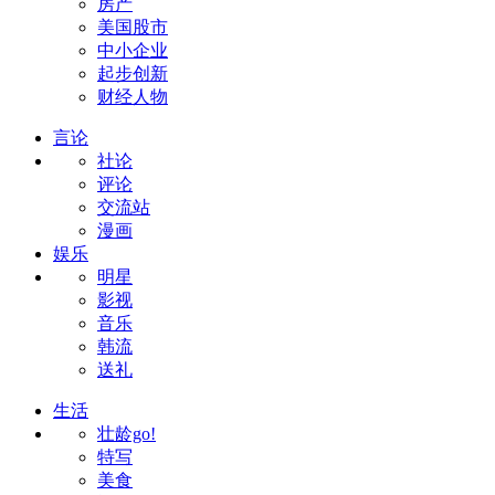
房产
美国股市
中小企业
起步创新
财经人物
言论
社论
评论
交流站
漫画
娱乐
明星
影视
音乐
韩流
送礼
生活
壮龄go!
特写
美食