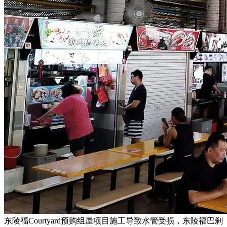
东陵福Courtyard预购组屋项目施工导致水管受损，东陵福巴刹