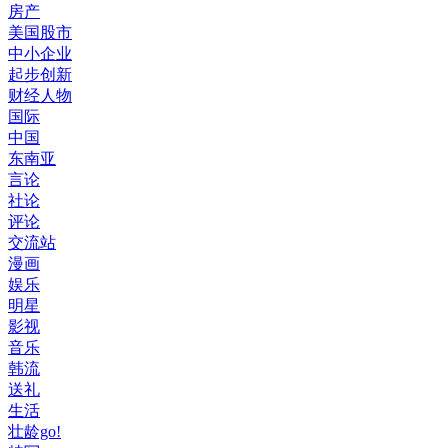
房产
美国股市
中小企业
起步创新
财经人物
国际
中国
东南亚
言论
社论
评论
交流站
漫画
娱乐
明星
影视
音乐
韩流
送礼
生活
壮龄go!