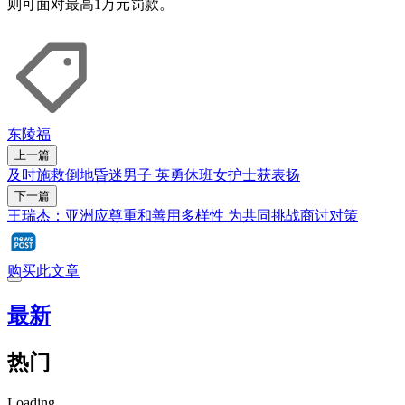
则可面对最高1万元罚款。
东陵福
上一篇
及时施救倒地昏迷男子 英勇休班女护士获表扬
下一篇
王瑞杰：亚洲应尊重和善用多样性 为共同挑战商讨对策
购买此文章
最新
热门
Loading...