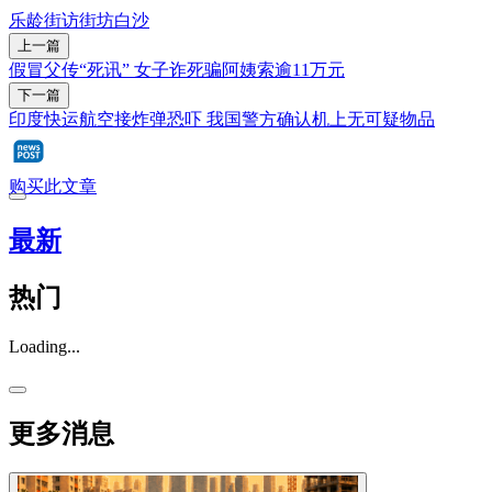
乐龄
街访街坊
白沙
上一篇
假冒父传“死讯” 女子诈死骗阿姨索逾11万元
下一篇
印度快运航空接炸弹恐吓 我国警方确认机上无可疑物品
购买此文章
最新
热门
Loading...
更多消息