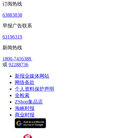
订阅热线
63883838
早报广告联系
63196319
新闻热线
1800-7416388
或
92288736
新报业媒体网站
网络条款
个人资料保护声明
全检索
ZShop集品店
海峡时报
商业时报