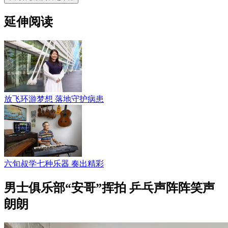
延伸阅读
放飞环游梦想 落地守护病患
六旬叔学七种乐器 奏出精彩
男士俱乐部“安哥”挥拍 乒乓声阵阵笑声
朗朗