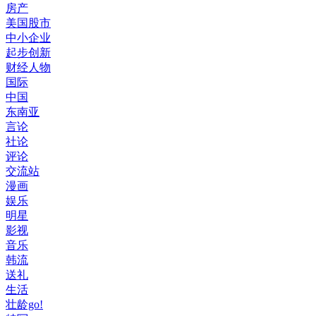
房产
美国股市
中小企业
起步创新
财经人物
国际
中国
东南亚
言论
社论
评论
交流站
漫画
娱乐
明星
影视
音乐
韩流
送礼
生活
壮龄go!