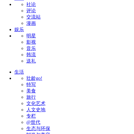
社论
评论
交流站
漫画
娱乐
明星
影视
音乐
韩流
送礼
生活
壮龄go!
特写
美食
旅行
文化艺术
人文史地
专栏
@世代
生态与环保