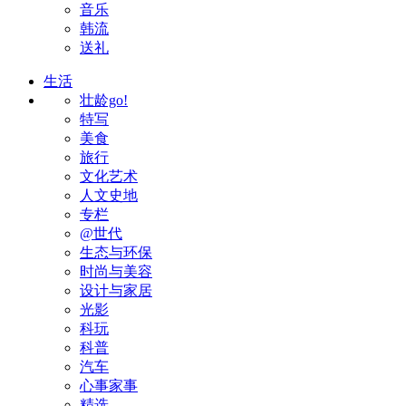
音乐
韩流
送礼
生活
壮龄go!
特写
美食
旅行
文化艺术
人文史地
专栏
@世代
生态与环保
时尚与美容
设计与家居
光影
科玩
科普
汽车
心事家事
精选