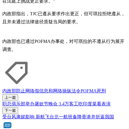
在法庭上挑战更正要求。”
内政部指出，TJC已遵从要求作出更正，但可琪拉拒绝遵从，
且并未通过法律途径质疑当局的要求。
内政部也已通过POFMA办事处，对可琪拉的不遵从行为展开
调查。
内政部
防止网络假信息和网络操纵法令
POFMA
死刑
上一篇
职总俱乐部举办屠妖节晚会 3.4万客工吃印度菜看表演
下一篇
受台风康妮影响 新航飞台北一航班备降香港并折返我国