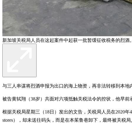
新加坡关税局人员在这起案件中起获一批暂缓征收税务的烈酒。
与三人串谋将烈酒申报为出口的海上物资，再非法转移到本地内销，
被告黄轼翔（38岁）共面对六项抵触关税法令的控状，他早前
根据关税局星期三（18日）发出的文告，关税局人员在2020
stores），却未送往码头，而是在本茱鲁巷卸下，最终被关税