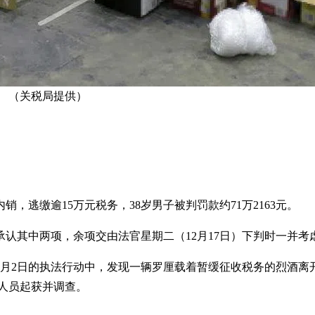
 （关税局提供）
逃缴逾15万元税务，38岁男子被判罚款约71万2163元。
承认其中两项，余项交由法官星期二（12月17日）下判时一并考
年4月2日的执法行动中，发现一辆罗厘载着暂缓征收税务的烈酒离
局人员起获并调查。