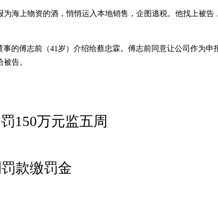
划将申报为海上物资的酒，悄悄运入本地销售，企图逃税。他找上被
c Pte Ltd董事的傅志前（41岁）介绍给蔡忠霖。傅志前同意让
给被告。
罚150万元监五周
判罚款缴罚金