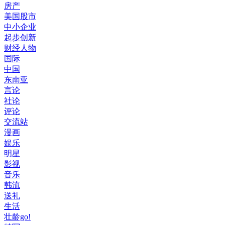
房产
美国股市
中小企业
起步创新
财经人物
国际
中国
东南亚
言论
社论
评论
交流站
漫画
娱乐
明星
影视
音乐
韩流
送礼
生活
壮龄go!