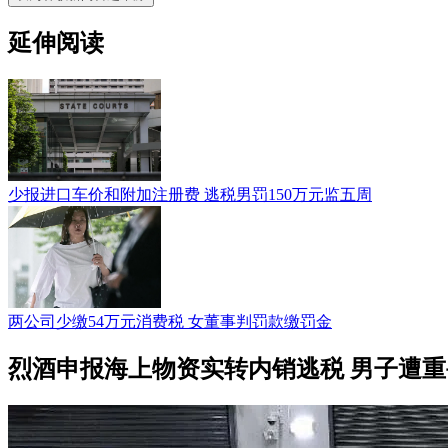
延伸阅读
少报进口车价和附加注册费 逃税男罚150万元监五周
两公司少缴54万元消费税 女董事判罚款缴罚金
烈酒申报海上物资实转内销逃税 男子遭重