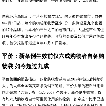
的计划，其余款项捐助提倡可持续发展的组织，以及缴税。
国家环境局规定，年营业额超过1亿元的大型连锁超市，自去
年7月3日起，每个购物袋须收费至少5分，条例涵盖九个集团
的17个品牌，占本地约三分之二的超市门店。大型超市业者也
须每年公布发出多少个购物袋、收取的金额及如何运用这笔款
项，首份报告须最迟今年12月31日发布。
平价：新条例生效前仅六成购物者自备购
物袋 如今超过九成
平价集团的报告指出，购物袋收费试点自2019年推出后持续扩
大，为去年全国落实新条例铺平道路。平价去年的塑料袋用量
同比锐减了77%，省下1亿4200万个袋子。新条例生效前，仅
有约六成购物者自带可重复使用的购物袋，如今这个比率已达
逾九成。“这是个令人振奋的信号，反映社区环保意识日益增