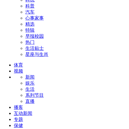
科普
汽车
心事家事
精选
特辑
早报校园
热门
生活贴士
星座与生肖
体育
视频
新闻
娱乐
生活
系列节目
直播
播客
互动新闻
专题
保健