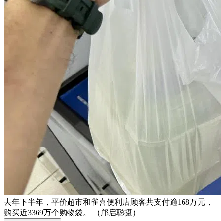
去年下半年，平价超市和雀喜便利店顾客共支付逾168万元，
购买近3369万个购物袋。 （邝启聪摄）