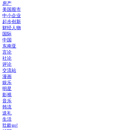
房产
美国股市
中小企业
起步创新
财经人物
国际
中国
东南亚
言论
社论
评论
交流站
漫画
娱乐
明星
影视
音乐
韩流
送礼
生活
壮龄go!