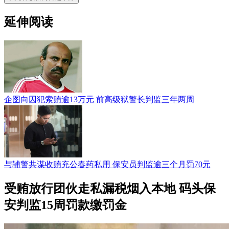
延伸阅读
企图向囚犯索贿逾13万元 前高级狱警长判监三年两周
与辅警共谋收贿充公春药私用 保安员判监逾三个月罚70元
受贿放行团伙走私漏税烟入本地 码头保
安判监15周罚款缴罚金