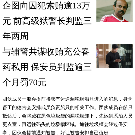
企图向囚犯索贿逾13万
元 前高级狱警长判监三
年两周
与辅警共谋收贿充公春
药私用 保安员判监逾三
个月罚70元
团伙成员一般会提前接获有运送漏税烟船只进入的消息，身为
督工的德古会安排成员负责船只的相关工作。团伙成员在船只
抵达后，会将藏在黑色垃圾袋的漏税烟卸下，先运到系泊人员
更衣室，再运往码头的垃圾槽区域。通往垃圾槽会经过保安
亭，团伙会提前通知被告，好让被告安排自己值班。