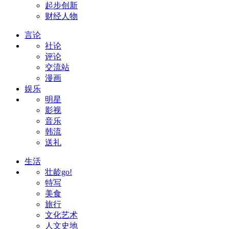
起步创新
财经人物
言论
社论
评论
交流站
漫画
娱乐
明星
影视
音乐
韩流
送礼
生活
壮龄go!
特写
美食
旅行
文化艺术
人文史地