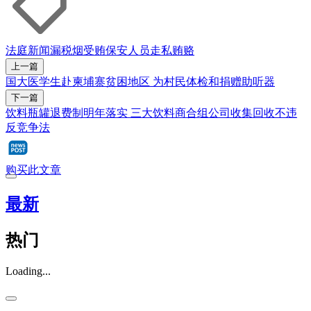
法庭新闻
漏税烟
受贿
保安人员
走私
贿赂
上一篇
国大医学生赴柬埔寨贫困地区 为村民体检和捐赠助听器
下一篇
饮料瓶罐退费制明年落实 三大饮料商合组公司收集回收不违
反竞争法
购买此文章
最新
热门
Loading...