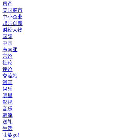
房产
美国股市
中小企业
起步创新
财经人物
国际
中国
东南亚
言论
社论
评论
交流站
漫画
娱乐
明星
影视
音乐
韩流
送礼
生活
壮龄go!