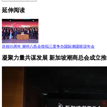
延伸阅读
庆祝95周年 潮州八邑会馆拟三度争办国际潮团联谊年会
凝聚力量共谋发展 新加坡潮商总会成立