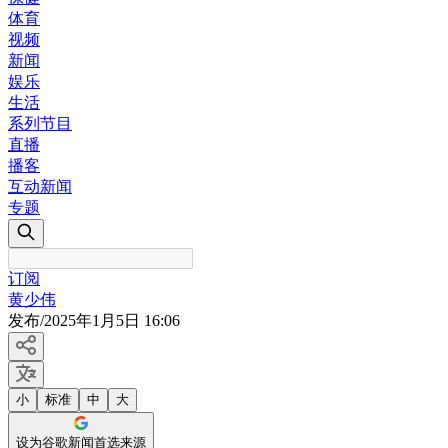
体育
视频
新闻
娱乐
生活
系列节目
直播
播客
互动新闻
专题
订阅
黄少伟
发布
/
2025年1月5日 16:06
小
标准
中
大
设为谷歌新闻首选来源