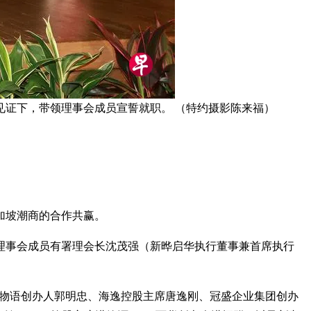
证下，带领理事会成员宣誓就职。 （特约摄影陈来福）
加坡潮商的合作共赢。
理事会成员有署理会长沈茂强（新晔启华执行董事兼首席执行
包物语创办人郭明忠、海逸控股主席唐逸刚、冠盛企业集团创办