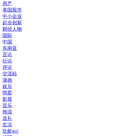
房产
美国股市
中小企业
起步创新
财经人物
国际
中国
东南亚
言论
社论
评论
交流站
漫画
娱乐
明星
影视
音乐
韩流
送礼
生活
壮龄go!