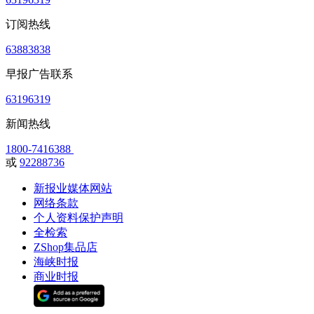
订阅热线
63883838
早报广告联系
63196319
新闻热线
1800-7416388
或
92288736
新报业媒体网站
网络条款
个人资料保护声明
全检索
ZShop集品店
海峡时报
商业时报