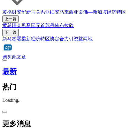
黄循财
安华
新马关系
亚细安
马来西亚
柔佛—新加坡经济特区
上一篇
黄总理会见马国元首苏丹依布拉欣
下一篇
新马签署柔新经济特区协定合力引资益两地
购买此文章
最新
热门
Loading...
更多消息