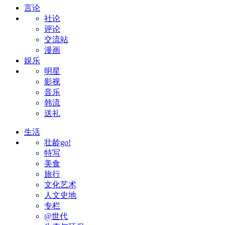
言论
社论
评论
交流站
漫画
娱乐
明星
影视
音乐
韩流
送礼
生活
壮龄go!
特写
美食
旅行
文化艺术
人文史地
专栏
@世代