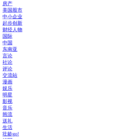
房产
美国股市
中小企业
起步创新
财经人物
国际
中国
东南亚
言论
社论
评论
交流站
漫画
娱乐
明星
影视
音乐
韩流
送礼
生活
壮龄go!