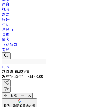
体育
视频
新闻
娱乐
生活
系列节目
直播
播客
互动新闻
专题
订阅
魏瑜嶙 布城报道
发布
/
2025年1月8日 00:09
小
标准
中
大
设为谷歌新闻首选来源