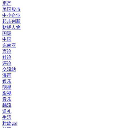
房产
美国股市
中小企业
起步创新
财经人物
国际
中国
东南亚
言论
社论
评论
交流站
漫画
娱乐
明星
影视
音乐
韩流
送礼
生活
壮龄go!