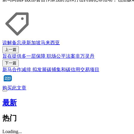
谅解备忘录
新加坡
马来西亚
上一篇
旨在提供多一层保障 职场公平法案非万灵丹
下一篇
新马合作减排 拟发展碳捕集和碳信用交易项目
购买此文章
最新
热门
Loading...