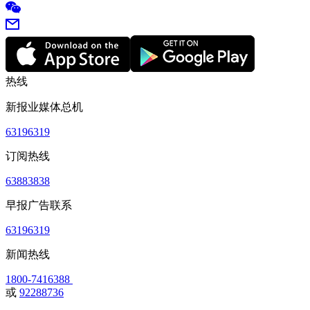
热线
新报业媒体总机
63196319
订阅热线
63883838
早报广告联系
63196319
新闻热线
1800-7416388
或
92288736