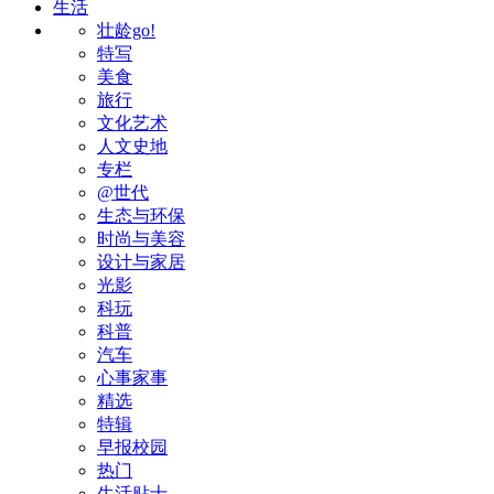
生活
壮龄go!
特写
美食
旅行
文化艺术
人文史地
专栏
@世代
生态与环保
时尚与美容
设计与家居
光影
科玩
科普
汽车
心事家事
精选
特辑
早报校园
热门
生活贴士