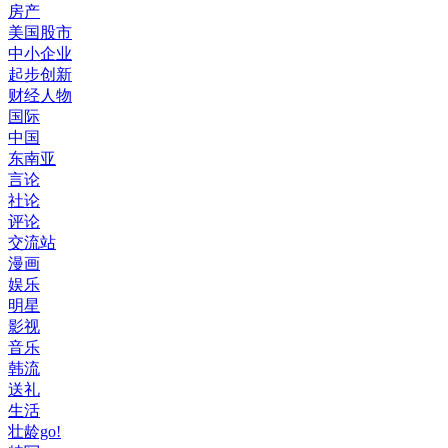
房产
美国股市
中小企业
起步创新
财经人物
国际
中国
东南亚
言论
社论
评论
交流站
漫画
娱乐
明星
影视
音乐
韩流
送礼
生活
壮龄go!