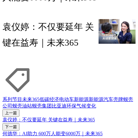
袁仪婷：不仅要延年 关
键在益寿｜未来365
系列节目
未来365
低碳经济
电动车
新能源
新能源汽车
壳牌
蚬壳
公司
蚬壳油站
蚬壳集团
比亚迪
环保
气候变化
上一篇
袁仪婷：不仅要延年 关键在益寿｜未来365
下一篇
何德华：AI助力 600万人能变6000万｜未来365