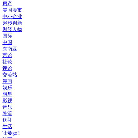
房产
美国股市
中小企业
起步创新
财经人物
国际
中国
东南亚
言论
社论
评论
交流站
漫画
娱乐
明星
影视
音乐
韩流
送礼
生活
壮龄go!