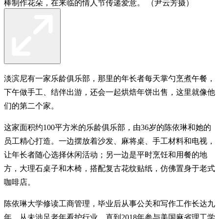
棒制作花朵，在来临的情人节传递爱意。 （尹云芳摄）
淡滨尼有一家乐龄俱乐部，那里的年长者每天掌勺烹煮午餐，
下午做手工、结伴出游，还会一起烘焙年饼出售，这里就像他
们的第二个家。
这家面积约100平方米的乐龄俱乐部，由36岁的陈依琳和她的
员工精心打造。一边摆放着沙发、麻将桌、手工材料和电视，
让年长者随心选择休闲活动；另一边是平时烹饪和用餐的地
方，大理石桌子和木椅，搭配复古花纹贴纸，仿佛置身于老式
咖啡店。
陈依琳大学修读工商管理，毕业后从事公关和写作工作长达九
年，从未涉足老年看护行业，直到2018年参与美国麻省理工学