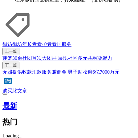
街访街坊
年长者
看护者
看护服务
上一篇
芽笼30余社团首次大团拜 展现社区多元共融凝聚力
下一篇
无照提供收款汇款服务赚佣金 男子助收逾6亿7000万元
购买此文章
最新
热门
Loading...