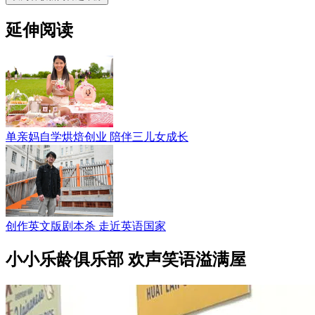
延伸阅读
单亲妈自学烘焙创业 陪伴三儿女成长
创作英文版剧本杀 走近英语国家
小小乐龄俱乐部 欢声笑语溢满屋