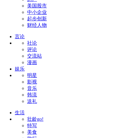
美国股市
中小企业
起步创新
财经人物
言论
社论
评论
交流站
漫画
娱乐
明星
影视
音乐
韩流
送礼
生活
壮龄go!
特写
美食