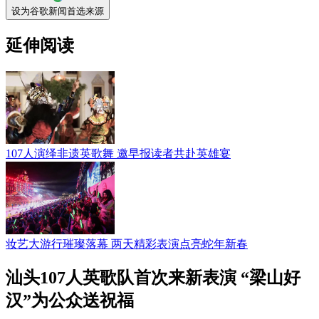
设为谷歌新闻首选来源
延伸阅读
107人演绎非遗英歌舞 邀早报读者共赴英雄宴
妆艺大游行璀璨落幕 两天精彩表演点亮蛇年新春
汕头107人英歌队首次来新表演 “梁山好
汉”为公众送祝福