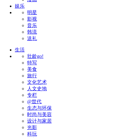
娱乐
明星
影视
音乐
韩流
送礼
生活
壮龄go!
特写
美食
旅行
文化艺术
人文史地
专栏
@世代
生态与环保
时尚与美容
设计与家居
光影
科玩