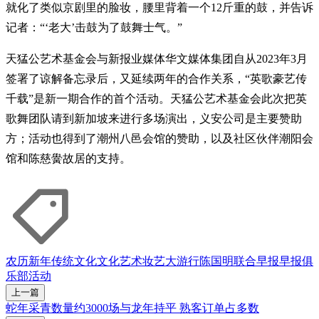
就化了类似京剧里的脸妆，腰里背着一个12斤重的鼓，并告诉
记者：“‘老大’击鼓为了鼓舞士气。”
天猛公艺术基金会与新报业媒体华文媒体集团自从2023年3月
签署了谅解备忘录后，又延续两年的合作关系，“英歌豪艺传
千载”是新一期合作的首个活动。天猛公艺术基金会此次把英
歌舞团队请到新加坡来进行多场演出，义安公司是主要赞助
方；活动也得到了潮州八邑会馆的赞助，以及社区伙伴潮阳会
馆和陈慈黌故居的支持。
农历新年
传统文化
文化艺术
妆艺大游行
陈国明
联合早报
早报俱
乐部活动
上一篇
蛇年采青数量约3000场与龙年持平 熟客订单占多数