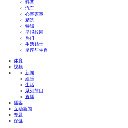
科普
汽车
心事家事
精选
特辑
早报校园
热门
生活贴士
星座与生肖
体育
视频
新闻
娱乐
生活
系列节目
直播
播客
互动新闻
专题
保健