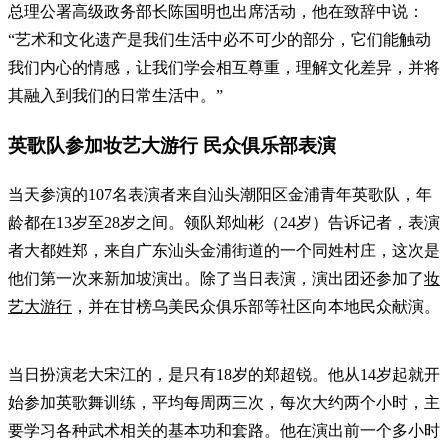
总理公署高级政务部长陈国明也出席活动，他在致辞中说：
“艺术和文化遗产是我们生活中必不可少的部分，它们能触动
我们内心的情感，让我们学会相互尊重，理解文化差异，并将
其融入到我们的日常生活中。”
英歌队参加妆艺大游行 民众俱乐部表演
当天参演的107名表演者来自汕头潮阳区金浦青年英歌队，年
龄都在13岁至28岁之间。领队郑灿彬（24岁）告诉记者，表演
者大都姓郑，来自广东汕头金浦街道的一个同姓村庄，这次是
他们第一次来新加坡演出。除了当日表演，演出团还参加了
妆
艺大游行
，并在甘榜乌美民众俱乐部等社区向本地民众献演。
当日扮演老大宋江的，是只有18岁的郑超锐。他从14岁起就开
始参加英歌舞训练，平均每周两三次，每次大约两个小时，主
要学习各种武术相关的基本功和套路。他在演出前一个多小时