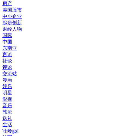
房产
美国股市
中小企业
起步创新
财经人物
国际
中国
东南亚
言论
社论
评论
交流站
漫画
娱乐
明星
影视
音乐
韩流
送礼
生活
壮龄go!