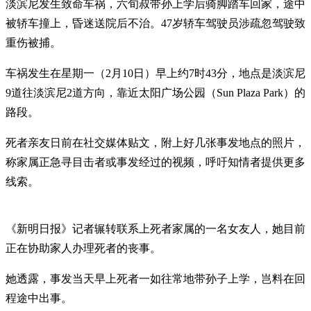
淡滨尼发生致命车祸，六旬叔带孙上学后骑脚踏车回家，途中
被轿车撞上，昏迷送院后不治。47岁轿车驾驶员涉疏忽驾驶致
重伤被捕。
车祸发生在星期一（2月10日）早上约7时43分，地点是淡滨尼
9道往淡滨尼2道方向，靠近太阳广场公园（Sun Plaza Park）的
路段。
死者亲友日前在社交媒体贴文，附上好几张事发地点的照片，
称家属正急寻目击者或事发经过的视频，呼吁知情者提供更多
线索。
《新明日报》记者辗转联系上死者家属的一名女友人，她目前
正在协助家人办理死者的丧事。
她透露，事发当天早上死者一如往常地带孙子上学，岂料在回
程途中出事。