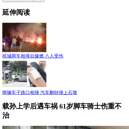
延伸阅读
槟城两车相撞后爆燃 八人受伤
两辆车子路口相撞 汽车翻转撞上石墩
载孙上学后遇车祸 61岁脚车骑士伤重不
治