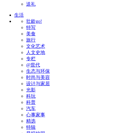
送礼
生活
壮龄go!
特写
美食
旅行
文化艺术
人文史地
专栏
@世代
生态与环保
时尚与美容
设计与家居
光影
科玩
科普
汽车
心事家事
精选
特辑