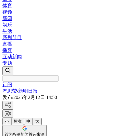
体育
视频
新闻
娱乐
生活
系列节目
直播
播客
互动新闻
专题
订阅
严思莹
/
新明日报
发布
/
2025年2月12日 14:50
小
标准
中
大
设为谷歌新闻首选来源