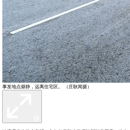
事发地点僻静，远离住宅区。 （庄耿闻摄）