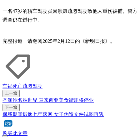
一名47岁的轿车驾驶员因涉嫌疏忽驾驶致他人重伤被捕。警方
调查仍在进行中。
完整报道，请翻阅2025年2月12日的《新明日报》。
车祸
死亡
疏忽驾驶
上一篇
圣淘沙名胜世界 马来西亚美食街即将停业
下一篇
保释期间逃逸七年落网 女子伪造文件试图再逃
购买此文章