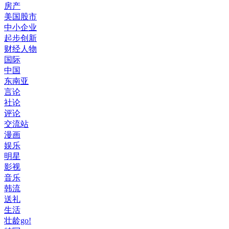
房产
美国股市
中小企业
起步创新
财经人物
国际
中国
东南亚
言论
社论
评论
交流站
漫画
娱乐
明星
影视
音乐
韩流
送礼
生活
壮龄go!