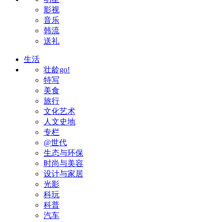
影视
音乐
韩流
送礼
生活
壮龄go!
特写
美食
旅行
文化艺术
人文史地
专栏
@世代
生态与环保
时尚与美容
设计与家居
光影
科玩
科普
汽车