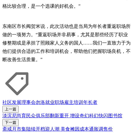
格比较合理，是一个选课的好机会。”
东南区市长阀贺米说，此次活动也是当局为年长者重返职场所
做的一项努力。“重返职场并非易事，尤其是那些经历了职业
修整期或是承担了照顾家人义务的国人……我们一直致力于为
他们提供合适的工作和培训机会，帮助他们把握职场良机，不
断改善生活质量。”
社区发展理事会
勿洛
就业
职场
雇主
培训
年长者
上一篇
淡滨尼尚育民众俱乐部翻新重开 增设奇幻科幻快闪图书馆
下一篇
斋戒月市集陆续开档迎人潮 美食摊因成本通胀调售价