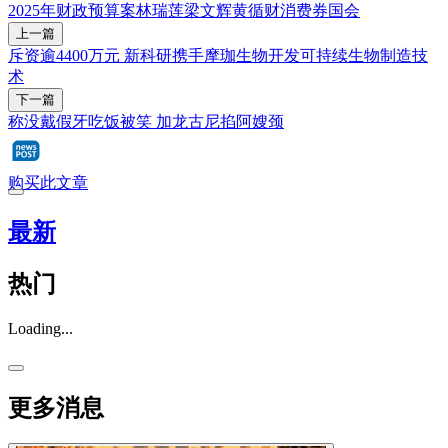
2025年财政预算案
林瑞莲
梁文辉
黄循财
消费券
国会
上一篇
斥资逾4400万元 新科研携手摩珈生物开发可持续生物制造技
术
下一篇
称没戴假牙吃饭被笑 加龙古尼掐阿嫂颈
购买此文章
最新
热门
Loading...
更多消息