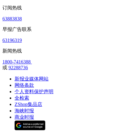
订阅热线
63883838
早报广告联系
63196319
新闻热线
1800-7416388
或
92288736
新报业媒体网站
网络条款
个人资料保护声明
全检索
ZShop集品店
海峡时报
商业时报