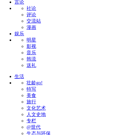
言论
社论
评论
交流站
漫画
娱乐
明星
影视
音乐
韩流
送礼
生活
壮龄go!
特写
美食
旅行
文化艺术
人文史地
专栏
@世代
生态与环保