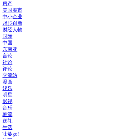
房产
美国股市
中小企业
起步创新
财经人物
国际
中国
东南亚
言论
社论
评论
交流站
漫画
娱乐
明星
影视
音乐
韩流
送礼
生活
壮龄go!