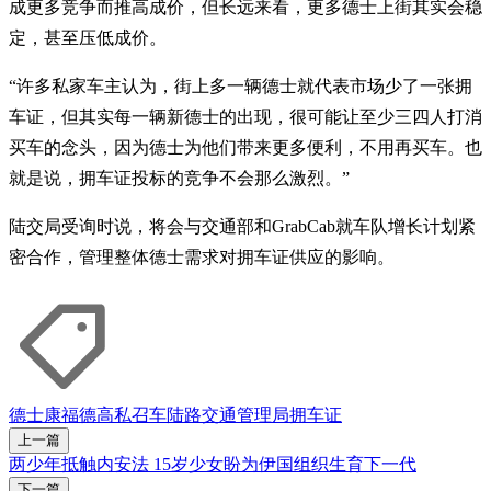
成更多竞争而推高成价，但长远来看，更多德士上街其实会稳
定，甚至压低成价。
“许多私家车主认为，街上多一辆德士就代表市场少了一张拥
车证，但其实每一辆新德士的出现，很可能让至少三四人打消
买车的念头，因为德士为他们带来更多便利，不用再买车。也
就是说，拥车证投标的竞争不会那么激烈。”
陆交局受询时说，将会与交通部和GrabCab就车队增长计划紧
密合作，管理整体德士需求对拥车证供应的影响。
德士
康福德高
私召车
陆路交通管理局
拥车证
上一篇
两少年抵触内安法 15岁少女盼为伊国组织生育下一代
下一篇