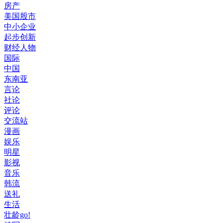
房产
美国股市
中小企业
起步创新
财经人物
国际
中国
东南亚
言论
社论
评论
交流站
漫画
娱乐
明星
影视
音乐
韩流
送礼
生活
壮龄go!