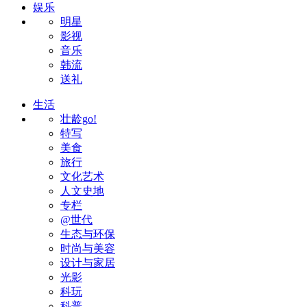
娱乐
明星
影视
音乐
韩流
送礼
生活
壮龄go!
特写
美食
旅行
文化艺术
人文史地
专栏
@世代
生态与环保
时尚与美容
设计与家居
光影
科玩
科普