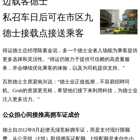
边载客德士
私召车日后可在市区九
德士接载点接送乘客
得运德士总经理陈素金说，多一个德士业者入场能为乘客提供
更多选择和灵活性。“得运仍致力于提供可信赖的高质量服
务，并会继续优化乘客的体验，以及为司机提供支持。”
百胜德士主席梁南兴说：“德士业正值低潮，不容易招聘司
机。Grab的资源更充裕，希望他们接下来利用科技，为德士业
注入更多活力。”
公众担心间接推高拥车证成价
德士自2012年8月起便无须竞标拥车证，而是支付现行限额
费，从公开组（E组）取得拥车证配额。E组配额是来自中小