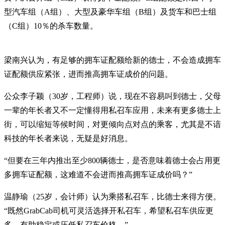
型汽车组（A组）、大型及豪华车组（B组）及货车和巴士组
（C组）10％的杀车数量。
梁南兴认为，有足够的拥车证配额给新的德士，不会造成拥车
证配额供应紧张，进而推高拥车证成价的问题。
公众李子颖（30岁，工程师）说，现在不容易叫到德士，父母
一辈的年长者又不一定懂得用私召车应用，未来有更多德士上
街，可以缩短等候时间，对更倾向点对点的乘客，尤其是不谙
科技的年长者来说，无疑是好消息。
“但要在三年内推出至少800辆德士，是否意味着德士会占用更
多拥车证配额，这难道不会进而推高拥车证成价吗？”
温静瑜（25岁，会计师）认为乘搭私召车，比德士来得方便。
“既然GrabCab司机可灵活选择开私召车，希望私召车供应更
多，有助稳定或压低私召车价格。”