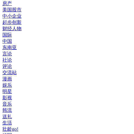
房产
美国股市
中小企业
起步创新
财经人物
国际
中国
东南亚
言论
社论
评论
交流站
漫画
娱乐
明星
影视
音乐
韩流
送礼
生活
壮龄go!