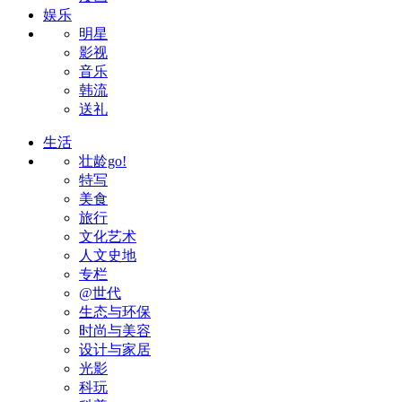
娱乐
明星
影视
音乐
韩流
送礼
生活
壮龄go!
特写
美食
旅行
文化艺术
人文史地
专栏
@世代
生态与环保
时尚与美容
设计与家居
光影
科玩