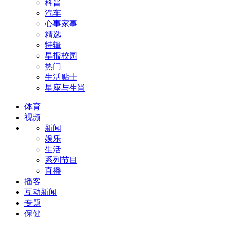
科普
汽车
心事家事
精选
特辑
早报校园
热门
生活贴士
星座与生肖
体育
视频
新闻
娱乐
生活
系列节目
直播
播客
互动新闻
专题
保健