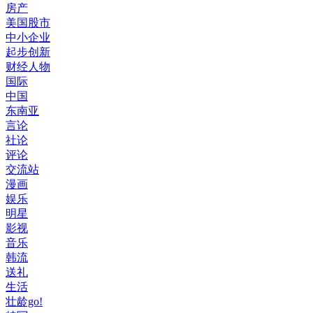
房产
美国股市
中小企业
起步创新
财经人物
国际
中国
东南亚
言论
社论
评论
交流站
漫画
娱乐
明星
影视
音乐
韩流
送礼
生活
壮龄go!