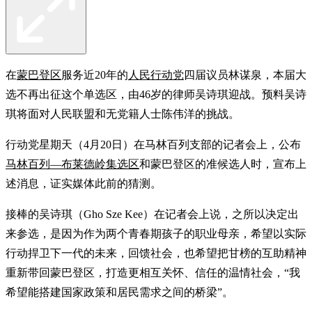
在
蒙巴登区
服务近20年的
人民行动党
四届议员林谋泉，本届大
选不再出征这个单选区，由46岁的律师吴诗琪迎战。预料吴诗
琪将面对人民联盟和无党籍人士陈伟洋的挑战。
行动党星期天（4月20日）在马林百列支部的记者会上，公布
马林百列—布莱德岭集选区
和蒙巴登区的准候选人时，宣布上
述消息，证实媒体此前的猜测。
接棒的吴诗琪（Gho Sze Kee）在记者会上说，之所以决定出
来参选，是因为作为两个青春期孩子的职业母亲，希望以实际
行动捍卫下一代的未来，回馈社会，也希望把甘榜的互助精神
重新带回蒙巴登区，打造更相互关怀、信任的温情社会，“我
希望能搭建国家政策和居民需求之间的桥梁”。