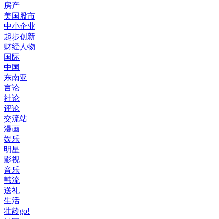
房产
美国股市
中小企业
起步创新
财经人物
国际
中国
东南亚
言论
社论
评论
交流站
漫画
娱乐
明星
影视
音乐
韩流
送礼
生活
壮龄go!