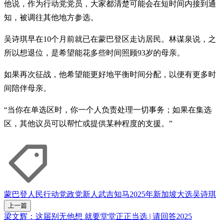
他说，作为行动党党员，大家都清楚可能会在短时间内接到通
知，被调往其他地方参选。
吴诗琪早在10个月前就已在蒙巴登区走访居民。林谋泉说，之
所以想退位，是希望能花多些时间照顾93岁的母亲。
如果再次征战，他希望能更好地平衡时间分配，以便有更多时
间陪伴母亲。
“当你在单选区时，你一个人负责处理一切事务；如果在集选
区，其他议员可以帮忙或提供某种程度的支援。”
蒙巴登
人民行动党
政党新人
武吉知马
2025年新加坡大选
吴诗琪
上一篇
梁文辉：这届别无他想 就要堂堂正正当选 | 请回答2025