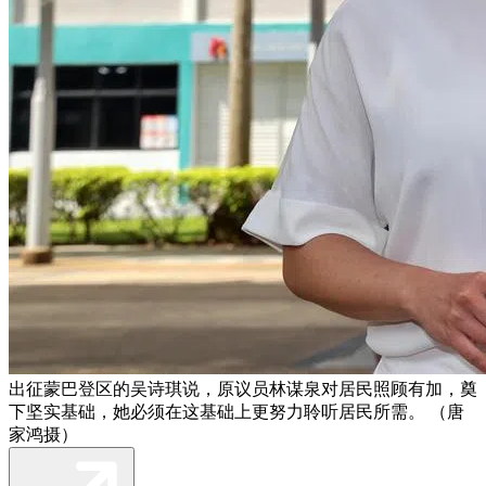
出征蒙巴登区的吴诗琪说，原议员林谋泉对居民照顾有加，奠
下坚实基础，她必须在这基础上更努力聆听居民所需。 （唐
家鸿摄）