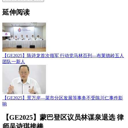
延伸阅读
【GE2025】陈诗龙首次领军 行动党马林百列—布莱德岭五人
团队一新人
【GE2025】景万岸—菜市分区发展等事务不受陈川仁事件影
响
【GE2025】蒙巴登区议员林谋泉退选 律
师吴诗琪接棒