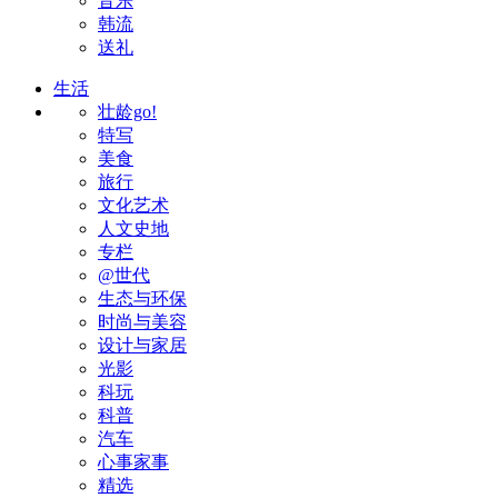
音乐
韩流
送礼
生活
壮龄go!
特写
美食
旅行
文化艺术
人文史地
专栏
@世代
生态与环保
时尚与美容
设计与家居
光影
科玩
科普
汽车
心事家事
精选