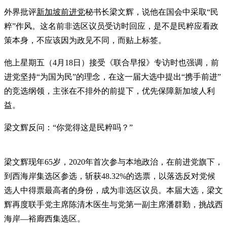
外界批评
新加坡前进党
秘书长梁文辉，说他在国会中采取“民
粹”作风。这名前非选区议员受访时回应，是不是民粹应看政
策本身，不应该因为政见不同，而贴上标签。
他上星期五（4月18日）接受《联合早报》专访时也强调，前
进党坚持“为国为民”的理念，在这一届大选中提出“携手前进”
的竞选纲领，主张在不排外的前提下，优先保障新加坡人利
益。
梁文辉反问：“你觉得这是民粹吗？”
梁文辉现年65岁，2020年首次参与本地政治，在前进党旗下，
到西海岸集选区参选，斩获48.32%的选票，以落选反对党候
选人中得票最高者的身份，成为非选区议员。本届大选，梁文
辉再度联手党主席陈清木医生与党第一副主席潘群勤，挑战西
海岸—裕廊西集选区。