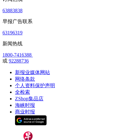
63883838
早报广告联系
63196319
新闻热线
1800-7416388
或
92288736
新报业媒体网站
网络条款
个人资料保护声明
全检索
ZShop集品店
海峡时报
商业时报