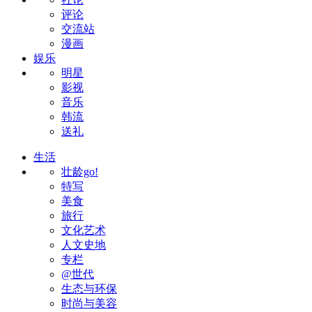
评论
交流站
漫画
娱乐
明星
影视
音乐
韩流
送礼
生活
壮龄go!
特写
美食
旅行
文化艺术
人文史地
专栏
@世代
生态与环保
时尚与美容