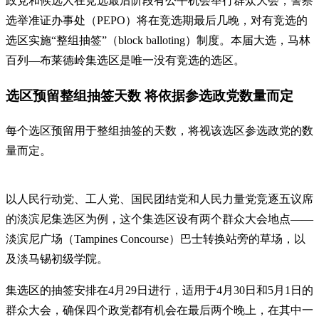
政党和候选人在竞选最后阶段有公平机会举行群众大会，警察
选举准证办事处（PEPO）将在竞选期最后几晚，对有竞选的
选区实施“整组抽签”（block balloting）制度。本届大选，马林
百列—布莱德岭集选区是唯一没有竞选的选区。
选区预留整组抽签天数 将依据参选政党数量而定
每个选区预留用于整组抽签的天数，将视该选区参选政党的数
量而定。
以人民行动党、工人党、国民团结党和人民力量党竞逐五议席
的淡滨尼集选区为例，这个集选区设有两个群众大会地点——
淡滨尼广场（Tampines Concourse）巴士转换站旁的草场，以
及淡马锡初级学院。
集选区的抽签安排在4月29日进行，适用于4月30日和5月1日的
群众大会，确保四个政党都有机会在最后两个晚上，在其中一