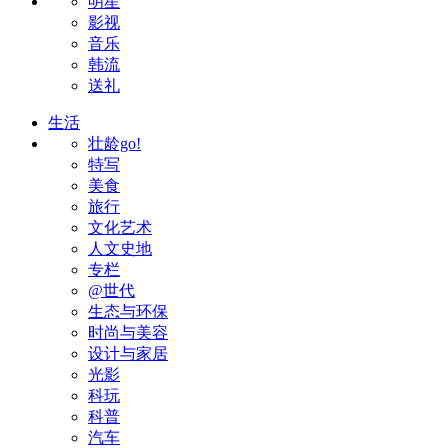
明星
影视
音乐
韩流
送礼
生活
壮龄go!
特写
美食
旅行
文化艺术
人文史地
专栏
@世代
生态与环保
时尚与美容
设计与家居
光影
科玩
科普
汽车