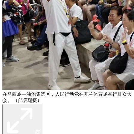
在马西岭—油池集选区，人民行动党在兀兰体育场举行群众大
会。 （邝启聪摄）