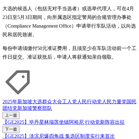
大选的候选人（包括无对手当选者）或选举代理人，可在4月
23日至5月3日期间，向所属选区指定警局的合规管理办事处
（Compliance Management Office）申请举行车队活动，以向选
民和居民致谢。
每份申请须缴付50元准证费用，且须至少在车队活动前一个工
作日提交。准证获批后，申请人将获通知亲自领取。
2025年新加坡大选
群众大会
工人党
人民行动党
人民力量党
国民
团结党
新加坡警察部队
上一篇
【GE2025】毕丹星林瑞莲坐镇阿裕尼 行动党新阵容出征
下一篇
【GE2025】淡滨尼爆四角战 集选区制度实行来首次