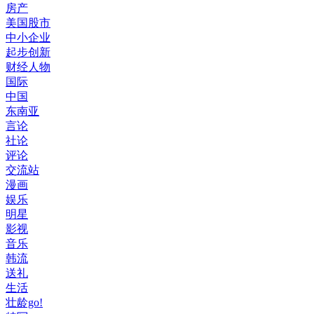
房产
美国股市
中小企业
起步创新
财经人物
国际
中国
东南亚
言论
社论
评论
交流站
漫画
娱乐
明星
影视
音乐
韩流
送礼
生活
壮龄go!