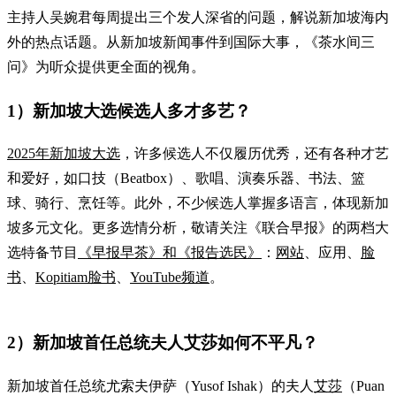
主持人吴婉君每周提出三个发人深省的问题，解说新加坡海内
外的热点话题。从新加坡新闻事件到国际大事，《茶水间三
问》为听众提供更全面的视角。
1）新加坡大选候选人多才多艺？
2025年新加坡大选
，许多候选人不仅履历优秀，还有各种才艺
和爱好，如口技（Beatbox）、歌唱、演奏乐器、书法、篮
球、骑行、烹饪等。此外，不少候选人掌握多语言，体现新加
坡多元文化。更多选情分析，敬请关注《联合早报》的两档大
选特备节目
《早报早茶》和《报告选民》
：
网站
、应用、
脸
书
、
Kopitiam脸书
、
YouTube频道
。
2）新加坡首任总统夫人艾莎如何不平凡？
新加坡首任总统尤索夫伊萨（Yusof Ishak）的夫人
艾莎
（Puan