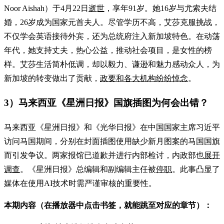
Noor Aishah）于4月22日
逝世
，享年91岁。她16岁与尤索夫结
婚，26岁成为国家元首夫人。尽管学历不高，艾莎克服挑战，
不仅学会英语接待外宾，还为总统府注入新加坡特色。在动荡
年代，她支持丈夫，热心公益，推动社会项目，是女性的榜
样。艾莎生活简朴低调，却以毅力、谦逊和魅力感动众人，为
新加坡的转变做出了贡献，
政要和各大机构纷纷悼念
。
3）马来西亚《星洲日报》国旗插图为何会出错？
马来西亚《星洲日报》和《光华日报》在中国国家主席习近平
访问马国期间，分别在封面插图使用缺少新月图案的马国国旗
而引发争议。两家报馆已道歉并进行内部检讨，内政部也
展开
调查
。《星洲日报》总编辑和副编辑主任被
停职
。此事凸显了
媒体在使用AI技术时需严谨审核的重要性。
本期内容（在播放器中点击书签，就能跳至对应的章节）：