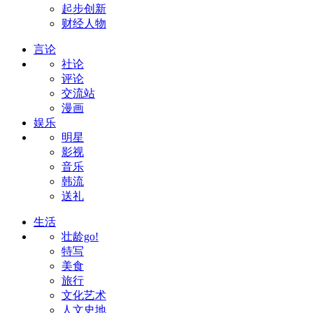
起步创新
财经人物
言论
社论
评论
交流站
漫画
娱乐
明星
影视
音乐
韩流
送礼
生活
壮龄go!
特写
美食
旅行
文化艺术
人文史地