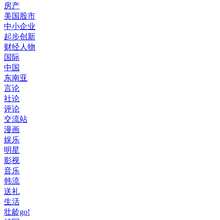
房产
美国股市
中小企业
起步创新
财经人物
国际
中国
东南亚
言论
社论
评论
交流站
漫画
娱乐
明星
影视
音乐
韩流
送礼
生活
壮龄go!