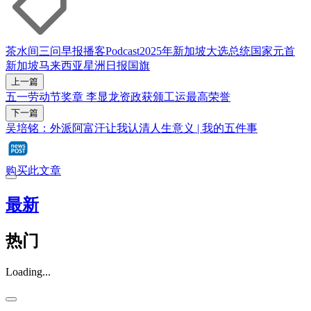
茶水间三问
早报播客
Podcast
2025年新加坡大选
总统
国家元首
新加坡
马来西亚
星洲日报
国旗
上一篇
五一劳动节奖章 李显龙资政获颁工运最高荣誉
下一篇
吴培铭：外派阿富汗让我认清人生意义 | 我的五件事
购买此文章
最新
热门
Loading...