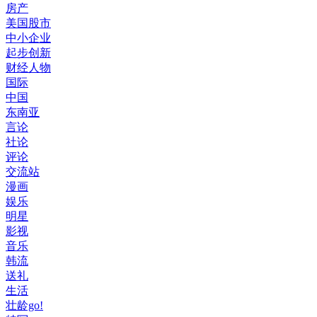
房产
美国股市
中小企业
起步创新
财经人物
国际
中国
东南亚
言论
社论
评论
交流站
漫画
娱乐
明星
影视
音乐
韩流
送礼
生活
壮龄go!