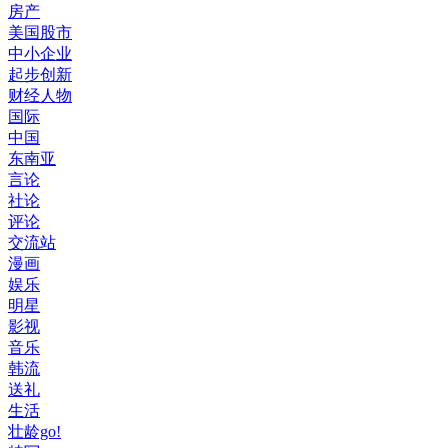
房产
美国股市
中小企业
起步创新
财经人物
国际
中国
东南亚
言论
社论
评论
交流站
漫画
娱乐
明星
影视
音乐
韩流
送礼
生活
壮龄go!