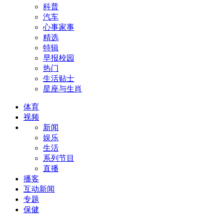
科普
汽车
心事家事
精选
特辑
早报校园
热门
生活贴士
星座与生肖
体育
视频
新闻
娱乐
生活
系列节目
直播
播客
互动新闻
专题
保健