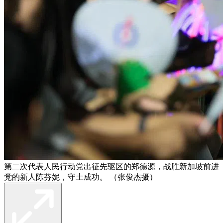
第二次代表人民行动党出征先驱区的郑德源，战胜新加坡前进
党的新人陈芬妮，守土成功。 （张俊杰摄）