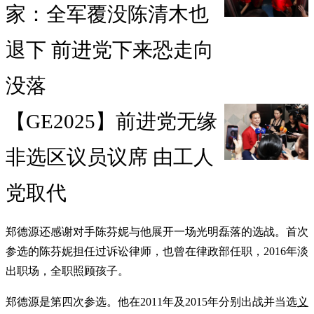
家：全军覆没陈清木也
退下 前进党下来恐走向
没落
【GE2025】前进党无缘
非选区议员议席 由工人
党取代
郑德源还感谢对手陈芬妮与他展开一场光明磊落的选战。首次
参选的陈芬妮担任过诉讼律师，也曾在律政部任职，2016年淡
出职场，全职照顾孩子。
郑德源是第四次参选。他在2011年及2015年分别出战并当选
义