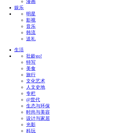
漫画
娱乐
明星
影视
音乐
韩流
送礼
生活
壮龄go!
特写
美食
旅行
文化艺术
人文史地
专栏
@世代
生态与环保
时尚与美容
设计与家居
光影
科玩