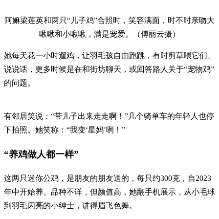
阿嫲梁莲英和两只“儿子鸡”合照时，笑容满面，时不时亲吻大
啾啾和小啾啾，满是宠爱。（傅丽云摄）
她每天花一小时遛鸡，让羽毛孩自由跑跳，有时剪草喂它们、
说说话，更多时候是在和街坊聊天，或回答路人关于“宠物鸡”
的问题。
有邻居笑说：“带儿子出来走走啊！”几个骑单车的年轻人也停
下拍照。她笑称：“我变‘星妈’咧！”
“养鸡做人都一样”
这两只迷你公鸡，是朋友的朋友送的，每只约300克，自2023
年中开始养。品种不详，但颜值高，她翻手机展示，从小毛球
到羽毛闪亮的小绅士，讲得眉飞色舞。