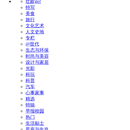
壮龄go!
特写
美食
旅行
文化艺术
人文史地
专栏
@世代
生态与环保
时尚与美容
设计与家居
光影
科玩
科普
汽车
心事家事
精选
特辑
早报校园
热门
生活贴士
星座与生肖