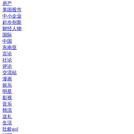
房产
美国股市
中小企业
起步创新
财经人物
国际
中国
东南亚
言论
社论
评论
交流站
漫画
娱乐
明星
影视
音乐
韩流
送礼
生活
壮龄go!