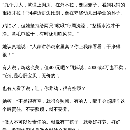
“九个月大，就懂上厕所。在外不拉，要回笼子、看到我铺的
报纸才拉！”阿嫲边讲边比划，像在夸奖幼儿园毕业的孙子。
鸡怕水，但她坚持给两只“啾啾”每周洗澡，“整桶水泡才干
净。拿毛巾擦干，有时还用吹风筒。”
她认真地说：“人家讲养鸡家里臭？你上我家看看，干净得
很！”
有人说，鸡这么美，值400元吧？阿嫲说，4000或4万也不卖，
“它们是心肝宝贝，无价的”。
也有人看了说，哇，你养鸡，很有空哦？
她答：“不是很有空，就很会照顾。有的人，哪里会照顾？这
个叫责任。不要照顾，就不要养。
“做人不可以没责任的。就像有了孩子，就要好好养、好好