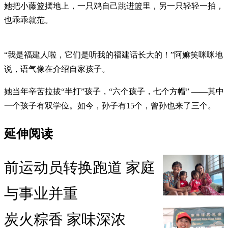
她把小藤篮摆地上，一只鸡自己跳进篮里，另一只轻轻一拍，
也乖乖就范。
“我是福建人啦，它们是听我的福建话长大的！”阿嫲笑咪咪地
说，语气像在介绍自家孩子。
她当年辛苦拉拔“半打”孩子，“六个孩子，七个方帽” ——其中
一个孩子有双学位。如今，孙子有15个，曾孙也来了三个。
延伸阅读
前运动员转换跑道 家庭
与事业并重
炭火粽香 家味深浓