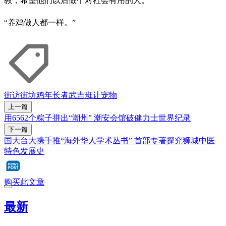
教，希望他们以后做个对社会有用的人。
“养鸡做人都一样。”
街访街坊
鸡
年长者
武吉班让
宠物
上一篇
用6562个粽子拼出“潮州” 潮安会馆破健力士世界纪录
下一篇
国大台大携手推“海外华人学术丛书” 首部专著探究狮城中医
特色发展史
购买此文章
最新