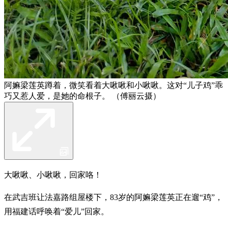
阿嫲梁莲英蹲着，微笑看着大啾啾和小啾啾。这对“儿子鸡”乖
巧又惹人爱，是她的命根子。 （傅丽云摄）
大啾啾、小啾啾，回家咯！
在武吉班让法嘉路组屋楼下，83岁的阿嫲梁莲英正在遛“鸡”，
用福建话呼唤着“爱儿”回家。