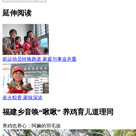
延伸阅读
前运动员转换跑道 家庭与事业并重
炭火粽香 家味深浓
福建乡音唤“啾啾” 养鸡育儿道理同
养鸡也养心：阿嫲的羽毛孩