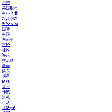
房产
美国股市
中小企业
起步创新
财经人物
国际
中国
东南亚
言论
社论
评论
交流站
漫画
娱乐
明星
影视
音乐
韩流
送礼
生活
壮龄go!