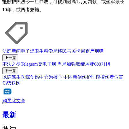
抵触护照法令一旦罪成，可被判最高1万元罚款，或坐牢最长
10年，或两者兼施。
法庭新闻
电子烟
卫生科学局
移民与关卡局
丧尸烟弹
上一篇
不法之徒Telegram卖电子烟 当局加强取缔屏蔽600群组
下一篇
以陈笃生医院创伤中心为核心 中区新创伤护理模按伤者位置
伤势送医
购买此文章
最新