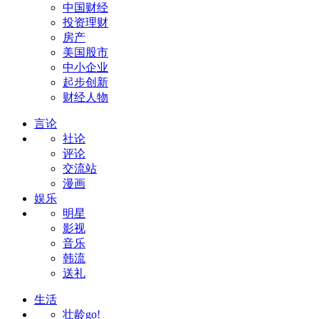
中国财经
投资理财
房产
美国股市
中小企业
起步创新
财经人物
言论
社论
评论
交流站
漫画
娱乐
明星
影视
音乐
韩流
送礼
生活
壮龄go!