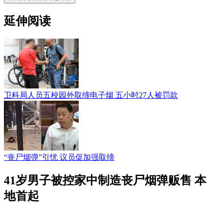
延伸阅读
卫科局人员五校园外取缔电子烟 五小时27人被罚款
“丧尸烟弹”引忧 议员促加强取缔
41岁男子被控家中制造丧尸烟弹贩售 本
地首起