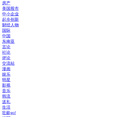
房产
美国股市
中小企业
起步创新
财经人物
国际
中国
东南亚
言论
社论
评论
交流站
漫画
娱乐
明星
影视
音乐
韩流
送礼
生活
壮龄go!