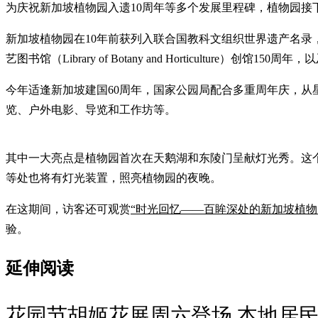
为庆祝新加坡植物园入遗10周年等多个发展里程碑，植物园
新加坡植物园在10年前获列入联合国教科文组织世界遗产名录，成为
艺图书馆（Library of Botany and Horticulture）创馆1
今年适逢新加坡建国60周年，国家公园局配合多重周年庆，从星
览、户外电影、导览和工作坊等。
其中一大亮点是植物园首次在天鹅湖和东陵门呈献灯光秀。这个特别项目从
等处也将有灯光装置，照亮植物园的夜晚。
在这期间，访客还可观赏
“时光回忆——百眸深处的新加坡植物
验。
延伸阅读
花园节胡姬花展周六登场 本地居