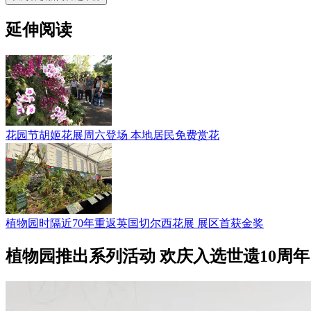
延伸阅读
花园节胡姬花展周六登场 本地居民免费赏花
植物园时隔近70年重返英国切尔西花展 展区首获金奖
植物园推出系列活动 欢庆入选世遗10周年