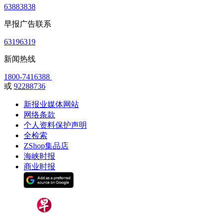
63883838
早报广告联系
63196319
新闻热线
1800-7416388
或
92288736
新报业媒体网站
网络条款
个人资料保护声明
全检索
ZShop集品店
海峡时报
商业时报