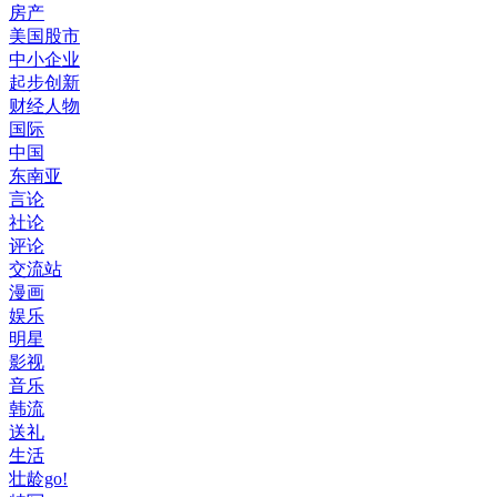
房产
美国股市
中小企业
起步创新
财经人物
国际
中国
东南亚
言论
社论
评论
交流站
漫画
娱乐
明星
影视
音乐
韩流
送礼
生活
壮龄go!