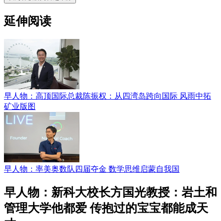
延伸阅读
早人物：高顶国际总裁陈振权：从四湾岛跨向国际 风雨中拓
矿业版图
早人物：率美奥数队四届夺金 数学思维启蒙自我国
早人物：新科大校长方国光教授：岩土和
管理大学他都爱 传抱过的宝宝都能成天