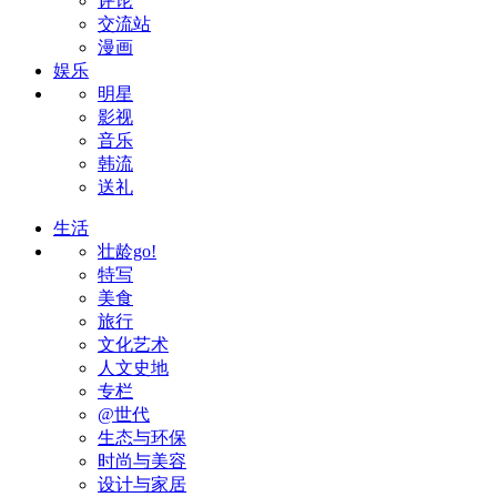
评论
交流站
漫画
娱乐
明星
影视
音乐
韩流
送礼
生活
壮龄go!
特写
美食
旅行
文化艺术
人文史地
专栏
@世代
生态与环保
时尚与美容
设计与家居