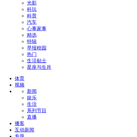
光影
科玩
科普
汽车
心事家事
精选
特辑
早报校园
热门
生活贴士
星座与生肖
体育
视频
新闻
娱乐
生活
系列节目
直播
播客
互动新闻
专题