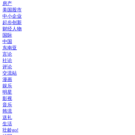
房产
美国股市
中小企业
起步创新
财经人物
国际
中国
东南亚
言论
社论
评论
交流站
漫画
娱乐
明星
影视
音乐
韩流
送礼
生活
壮龄go!