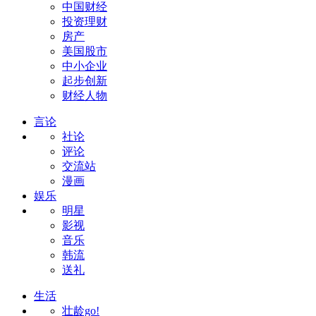
中国财经
投资理财
房产
美国股市
中小企业
起步创新
财经人物
言论
社论
评论
交流站
漫画
娱乐
明星
影视
音乐
韩流
送礼
生活
壮龄go!