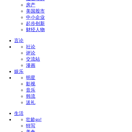
房产
美国股市
中小企业
起步创新
财经人物
言论
社论
评论
交流站
漫画
娱乐
明星
影视
音乐
韩流
送礼
生活
壮龄go!
特写
美食