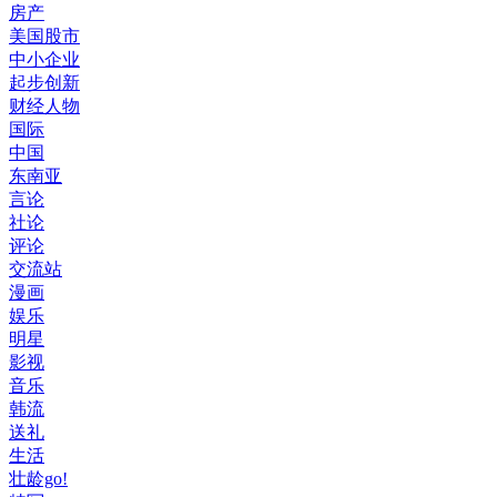
房产
美国股市
中小企业
起步创新
财经人物
国际
中国
东南亚
言论
社论
评论
交流站
漫画
娱乐
明星
影视
音乐
韩流
送礼
生活
壮龄go!