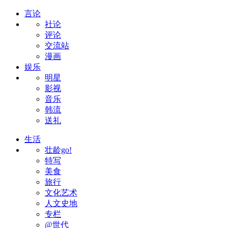
言论
社论
评论
交流站
漫画
娱乐
明星
影视
音乐
韩流
送礼
生活
壮龄go!
特写
美食
旅行
文化艺术
人文史地
专栏
@世代