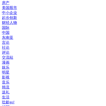
房产
美国股市
中小企业
起步创新
财经人物
国际
中国
东南亚
言论
社论
评论
交流站
漫画
娱乐
明星
影视
音乐
韩流
送礼
生活
壮龄go!