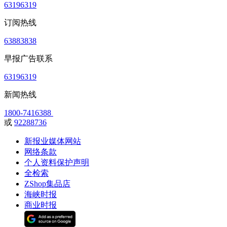
63196319
订阅热线
63883838
早报广告联系
63196319
新闻热线
1800-7416388
或
92288736
新报业媒体网站
网络条款
个人资料保护声明
全检索
ZShop集品店
海峡时报
商业时报